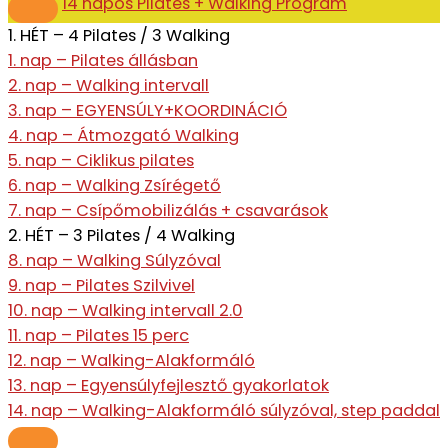
14 napos Pilates + Walking Program
1. HÉT – 4 Pilates / 3 Walking
1. nap – Pilates állásban
2. nap – Walking intervall
3. nap – EGYENSÚLY+KOORDINÁCIÓ
4. nap – Átmozgató Walking
5. nap – Ciklikus pilates
6. nap – Walking Zsírégető
7. nap – Csípőmobilizálás + csavarások
2. HÉT – 3 Pilates / 4 Walking
8. nap – Walking Súlyzóval
9. nap – Pilates Szilvivel
10. nap – Walking intervall 2.0
11. nap – Pilates 15 perc
12. nap – Walking-Alakformáló
13. nap – Egyensúlyfejlesztő gyakorlatok
14. nap – Walking-Alakformáló súlyzóval, step paddal