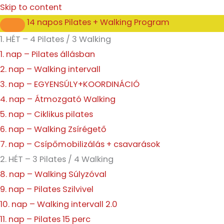
Enter
Presenter
Skip to content
Mode
14 napos Pilates + Walking Program
1. HÉT – 4 Pilates / 3 Walking
1. nap – Pilates állásban
2. nap – Walking intervall
3. nap – EGYENSÚLY+KOORDINÁCIÓ
4. nap – Átmozgató Walking
5. nap – Ciklikus pilates
6. nap – Walking Zsírégető
7. nap – Csípőmobilizálás + csavarások
2. HÉT – 3 Pilates / 4 Walking
8. nap – Walking Súlyzóval
9. nap – Pilates Szilvivel
10. nap – Walking intervall 2.0
11. nap – Pilates 15 perc