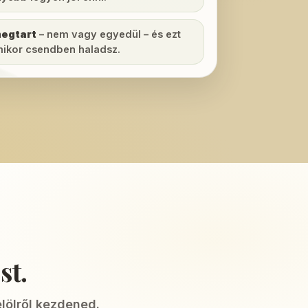
megtart
– nem vagy egyedül – és ezt
mikor csendben haladsz.
st.
lölről kezdened.