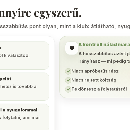
ennyire egyszerű.
osszabbítás pont olyan, mint a klub: átlátható, nyu
A kontroll nálad mar
🛡️
a
A hosszabbítás azért j
ol kiválasztod,
irányítasz — mi pedig 
Nincs apróbetűs rész
✓
pciót
Nincs rejtett költség
✓
hetsz is tovább a
Te döntesz a folytatásról
✓
l a nyugalommal
 folytatni, ami már