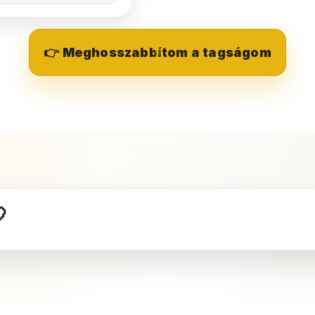
👉 Meghosszabbítom a tagságom
