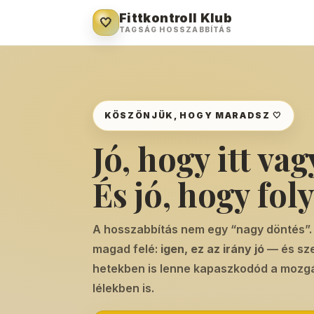
Fittkontroll Klub
🤍
TAGSÁG HOSSZABBÍTÁS
KÖSZÖNJÜK, HOGY MARADSZ 🤍
Jó, hogy itt vag
És jó, hogy fol
A hosszabbítás nem egy “nagy döntés”. 
magad felé:
igen, ez az irány jó
— és sze
hetekben is lenne kapaszkodód a mozg
lélekben is.