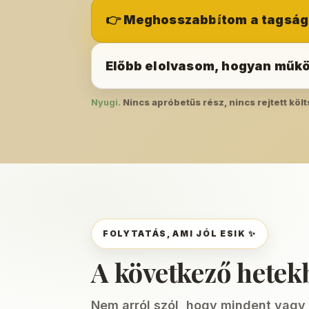
👉 Meghosszabbítom a tagsá
Előbb elolvasom, hogyan műk
Nyugi.
Nincs apróbetűs rész, nincs rejtett költ
FOLYTATÁS, AMI JÓL ESIK ✨
A következő hetekb
Nem arról szól, hogy mindent vagy 