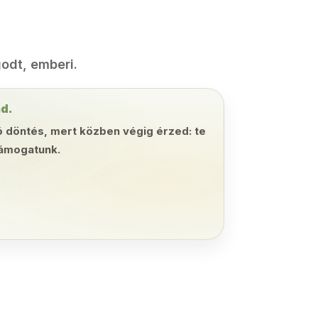
godt, emberi.
ad.
ó döntés, mert közben végig érzed: te
támogatunk.