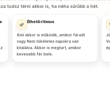
za tudsz térni akkor is, ha néha sűrűbb a hét.
s
Élhető ritmus
🌿
Ami akkor is működik, amikor fáradt
J
vagy Nem tökéletes napokra van
V
sz
kitalálva. Akkor is megtart, amikor
é
kevesebb fér bele.