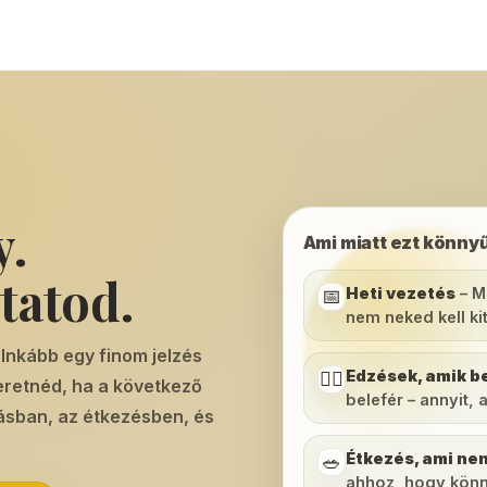
y.
Ami miatt ezt könnyű
ytatod.
Heti vezetés
– M
📅
nem neked kell kit
Inkább egy finom jelzés
Edzések, amik b
🧘‍♀️
retnéd, ha a következő
belefér – annyit, 
ásban, az étkezésben, és
Étkezés, ami ne
🥗
ahhoz, hogy könn