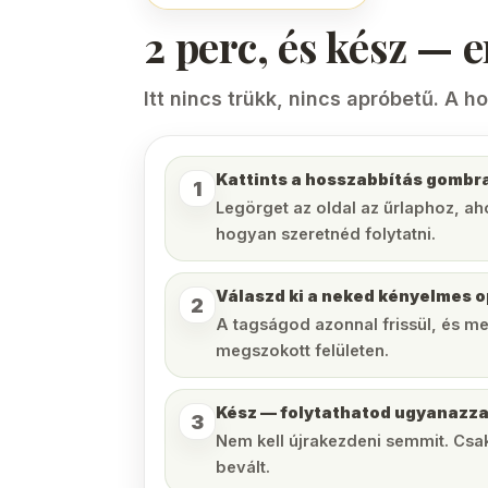
2 perc, és kész — 
Itt nincs trükk, nincs apróbetű. A h
Kattints a hosszabbítás gombr
1
Legörget az oldal az űrlaphoz, ah
hogyan szeretnéd folytatni.
Válaszd ki a neked kényelmes o
2
A tagságod azonnal frissül, és me
megszokott felületen.
Kész — folytathatod ugyanazza
3
Nem kell újrakezdeni semmit. Csak
bevált.