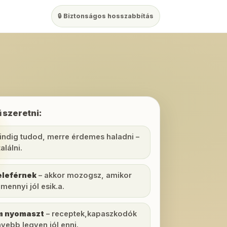
🔒 Biztonságos hosszabbítás
 szeretni:
indig tudod, merre érdemes haladni –
alálni.
eleférnek
– akkor mozogsz, amikor
amennyi jól esik.a.
m nyomaszt
– receptek,kapaszkodók
yebb legyen jól enni.