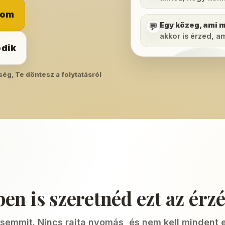
gom
Egy közeg, ami 
💬
akkor is érzed, a
ödik
ség, Te döntesz a folytatásról
en is szeretnéd ezt az érzé
semmit. Nincs rajta nyomás, és nem kell mindent e