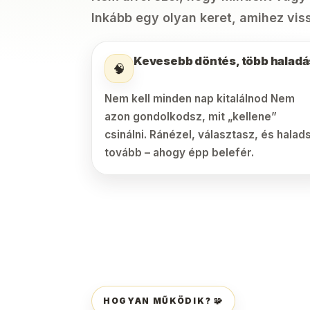
Inkább egy olyan keret, amihez viss
Kevesebb döntés, több haladá
🧠
Nem kell minden nap kitalálnod Nem
azon gondolkodsz, mit „kellene”
csinálni. Ránézel, választasz, és halad
tovább – ahogy épp belefér.
HOGYAN MŰKÖDIK? 🧩