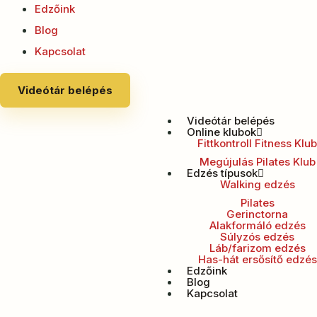
Edzőink
Blog
Kapcsolat
Videótár belépés
Videótár belépés
Online klubok
Fittkontroll Fitness Klub
Megújulás Pilates Klub
Edzés típusok
Walking edzés
Pilates
Gerinctorna
Alakformáló edzés
Súlyzós edzés
Láb/farizom edzés
Has-hát ersősítő edzés
Edzőink
Blog
Kapcsolat