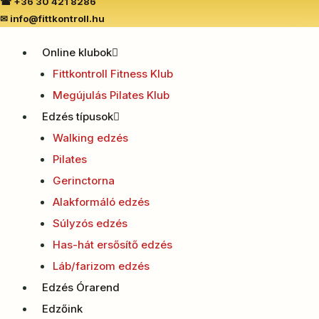
☎
+36 30 421 8286
✉
info@fittkontroll.hu
Online klubok
Fittkontroll Fitness Klub
Megújulás Pilates Klub
Edzés típusok
Walking edzés
Pilates
Gerinctorna
Alakformáló edzés
Súlyzós edzés
Has-hát ersősítő edzés
Láb/farizom edzés
Edzés Órarend
Edzőink