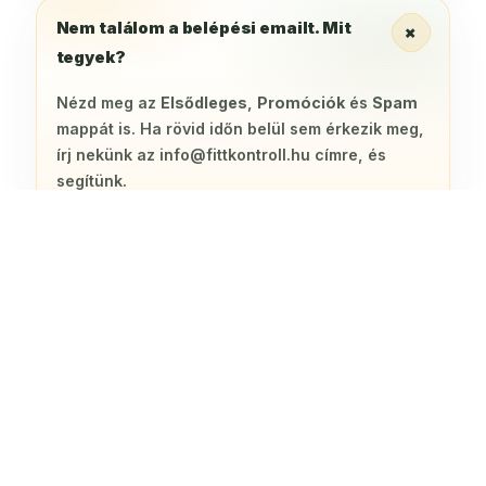
Nem találom a belépési emailt. Mit
+
tegyek?
Nézd meg az
Elsődleges
,
Promóciók
és
Spam
mappát is. Ha rövid időn belül sem érkezik meg,
írj nekünk az info@fittkontroll.hu címre, és
segítünk.
Hol érem el a bónuszokat?
+
Meddig férek hozzá a programhoz?
+