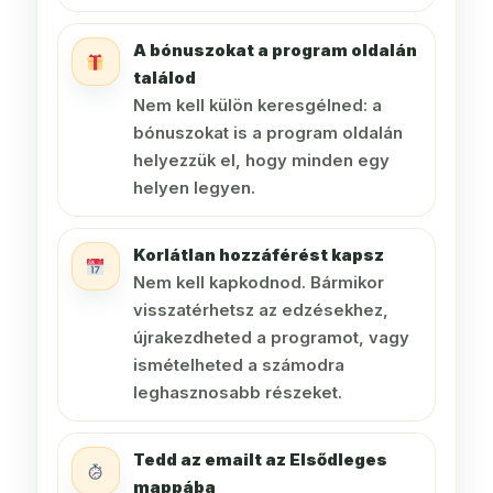
A bónuszokat a program oldalán
találod
Nem kell külön keresgélned: a
bónuszokat is a program oldalán
helyezzük el, hogy minden egy
helyen legyen.
Korlátlan hozzáférést kapsz
Nem kell kapkodnod. Bármikor
visszatérhetsz az edzésekhez,
újrakezdheted a programot, vagy
ismételheted a számodra
leghasznosabb részeket.
Tedd az emailt az Elsődleges
mappába