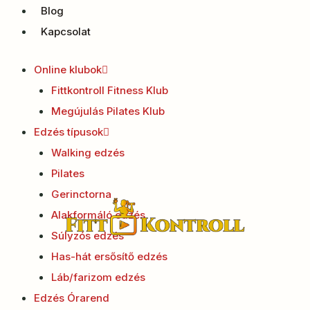
Blog
Kapcsolat
Online klubok
Fittkontroll Fitness Klub
Megújulás Pilates Klub
Edzés típusok
Walking edzés
Pilates
Gerinctorna
Alakformáló edzés
Súlyzós edzés
Has-hát ersősítő edzés
Láb/farizom edzés
Edzés Órarend