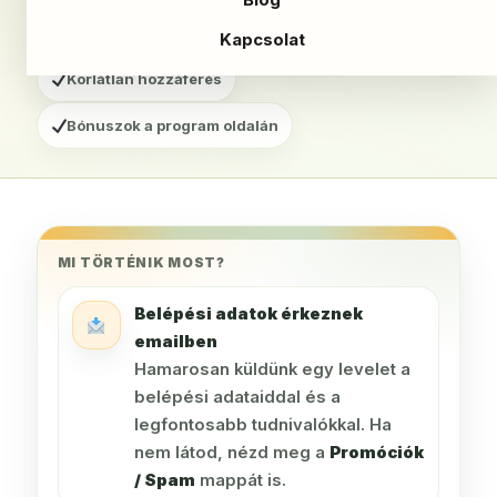
Ha nem találod: Promóciók / Spam
Kapcsolat
Korlátlan hozzáférés
Bónuszok a program oldalán
MI TÖRTÉNIK MOST?
Belépési adatok érkeznek
emailben
Hamarosan küldünk egy levelet a
belépési adataiddal és a
legfontosabb tudnivalókkal. Ha
nem látod, nézd meg a
Promóciók
/ Spam
mappát is.