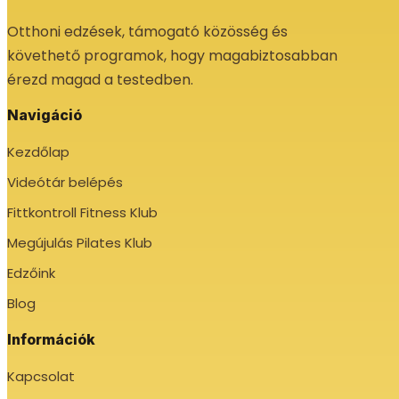
Otthoni edzések, támogató közösség és
követhető programok, hogy magabiztosabban
érezd magad a testedben.
Navigáció
Kezdőlap
Videótár belépés
Fittkontroll Fitness Klub
Megújulás Pilates Klub
Edzőink
Blog
Információk
Kapcsolat