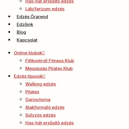
Has-hát ersősítő edzés
Láb/farizom edzés
Edzés Órarend
Edzőink
Blog
Kapcsolat
Online klubok
Fittkontroll Fitness Klub
Megújulás Pilates Klub
Edzés típusok
Walking edzés
Pilates
Gerinctorna
Alakformáló edzés
Súlyzós edzés
Has-hát ersősítő edzés