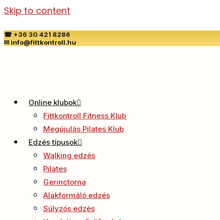
Skip to content
☎
+36 30 421 8286
✉
info@fittkontroll.hu
Online klubok
Fittkontroll Fitness Klub
Megújulás Pilates Klub
Edzés típusok
Walking edzés
Pilates
Gerinctorna
Alakformáló edzés
Súlyzós edzés