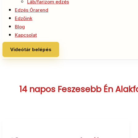
Láb/farizom edzés
Edzés Órarend
Edzőink
Blog
Kapcsolat
Videótár belépés
14 napos Feszesebb Én Alak