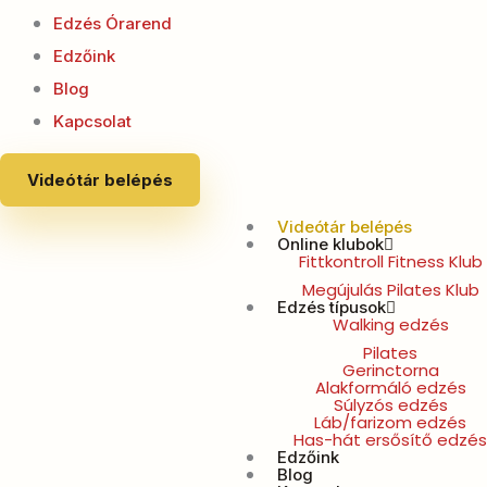
Edzés Órarend
Edzőink
Blog
Kapcsolat
Videótár belépés
Videótár belépés
Online klubok
Fittkontroll Fitness Klub
Megújulás Pilates Klub
Edzés típusok
Walking edzés
Pilates
Gerinctorna
Alakformáló edzés
Súlyzós edzés
Láb/farizom edzés
Has-hát ersősítő edzés
Edzőink
Blog