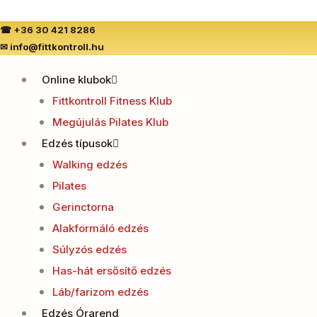
Skip
to
☎
+36 30 421 8286
✉
info@fittkontroll.hu
content
Online klubok
Fittkontroll Fitness Klub
Megújulás Pilates Klub
Edzés típusok
Walking edzés
Pilates
Gerinctorna
Alakformáló edzés
Súlyzós edzés
Has-hát ersősítő edzés
Láb/farizom edzés
Edzés Órarend