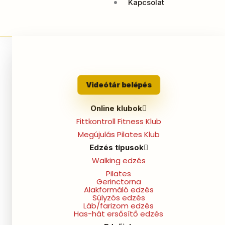
Kapcsolat
BELÉPÉS A
Videótár belépés
VIDEÓTÁRADBA
Online klubok
Email címed:
Fittkontroll Fitness Klub
Megújulás Pilates Klub
Edzés típusok
Jelszavad:
Walking edzés
Pilates
Gerinctorna
Alakformáló edzés
Súlyzós edzés
Láb/farizom edzés
Has-hát ersősítő edzés