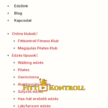
Edzőink
Blog
Kapcsolat
Online klubok
Fittkontroll Fitness Klub
Megújulás Pilates Klub
Edzés típusok
Walking edzés
Pilates
Gerinctorna
Alakformáló edzés
Súlyzós edzés
Has-hát ersősítő edzés
Láb/farizom edzés