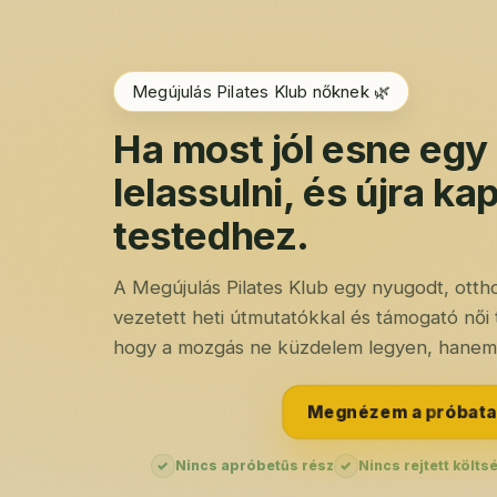
Megújulás Pilates Klub nőknek 🌿
Ha most jól esne egy 
lelassulni, és újra ka
testedhez.
A Megújulás Pilates Klub egy nyugodt, otth
vezetett heti útmutatókkal és támogató női t
hogy a mozgás ne küzdelem legyen, hanem
Megnézem a próbata
✓
Nincs apróbetűs rész
✓
Nincs rejtett költs