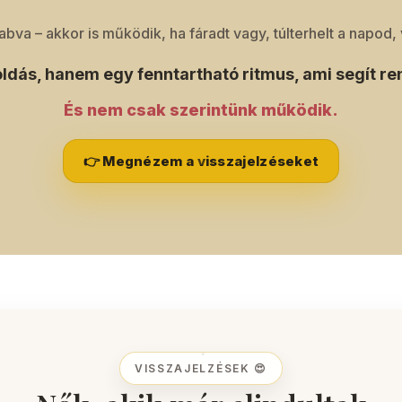
abva – akkor is működik, ha fáradt vagy, túlterhelt a napod
dás, hanem egy fenntartható ritmus, ami segít r
És nem csak szerintünk működik.
👉 Megnézem a visszajelzéseket
VISSZAJELZÉSEK 😍