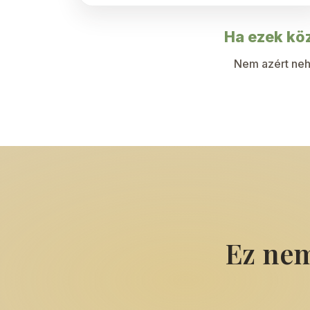
Ha ezek köz
Nem azért nehé
Ez nem