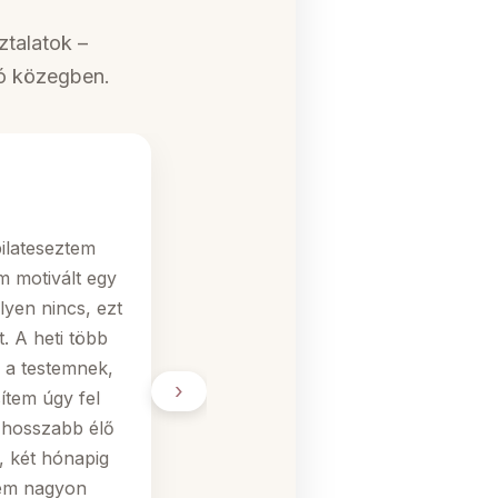
ztalatok –
tó közegben.
Kaszáné Dézs
KLUBTAG
ilateseztem
Nagyon sokat köszönhete
m motivált egy
Az egyensúly érzékem re
lyen nincs, ezt
bokám folyton kibicsaklot
. A heti több
mind- mind megváltozott
s a testemnek,
fél óra fetrengés , vagy
›
ítem úgy fel
történt, egy hirtelen fé
 hosszabb élő
előre... A műtét utáni g
, két hónapig
fárasztó nap után.
kem nagyon