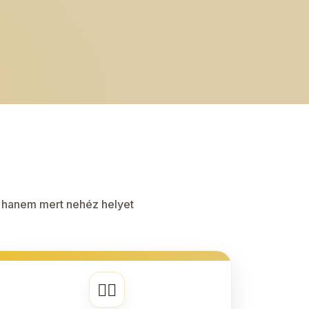
– hanem mert nehéz helyet
🧘‍♀️