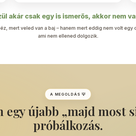
ül akár csak egy is ismerős, akkor nem v
z, mert veled van a baj – hanem mert eddig nem volt egy 
ami nem ellened dolgozik.
A MEGOLDÁS 💡
 egy újabb „majd most s
próbálkozás.