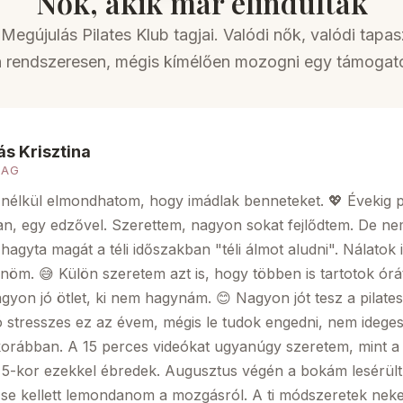
Nők, akik már elindultak
Megújulás Pilates Klub tagjai. Valódi nők, valódi tapas
en rendszeresen, mégis kímélően mozogni egy támoga
s Krisztina
TAG
 nélkül elmondhatom, hogy imádlak benneteket. 💖 Évekig p
n, egy edzővel. Szerettem, nagyon sokat fejlődtem. De ne
 hagyta magát a téli időszakban "téli álmot aludni". Nálatok i
öm. 😅 Külön szeretem azt is, hogy többen is tartotok órát
agyon jó ötlet, ki nem hagynám. 😊 Nagyon jót tesz a pilate
ó stresszes ez az évem, mégis le tudok engedni, nem ideges
orábban. A 15 perces videókat ugyanúgy szeretem, mint a
l 5-kor ezekkel ébredek. Augusztus végén a bokám lesérült
tt se kellett lemondanom a mozgásról. A ti módszeretek ne