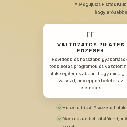
A Megújulás Pilates Klub
hogy erősebbn
🧘‍♀️
VÁLTOZATOS PILATES
EDZÉSEK
Rövidebb és hosszabb gyakorláso
több hetes programok és vezetett h
utak segítenek abban, hogy mindig 
válaszd, ami éppen belefér az
életedbe.
✓
Hetente frissülő vezetett uta
✓
Nem neked kell kitalálnod, mit
közül.