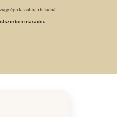
, vagy épp lassabban haladnál.
endszerben maradni.