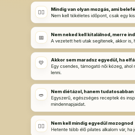
Mindig van olyan mozgás, ami belef
🧘‍♀️
Nem kell tökéletes időpont, csak egy ki
Nem neked kell kitalálnod, merre ind
📅
A vezetett heti utak segítenek, akkor is,
Akkor sem maradsz egyedül, ha elf
💛
Egy csendes, támogató női közeg, ahol ne
lenni.
Nem diétázol, hanem tudatosabban 
🥗
Egyszerű, egészséges receptek és inspir
mindennapjaidat.
Nem kell mindig egyedül mozognod
🚶‍♀️
Hetente több élő pilates alkalom vár, ha 