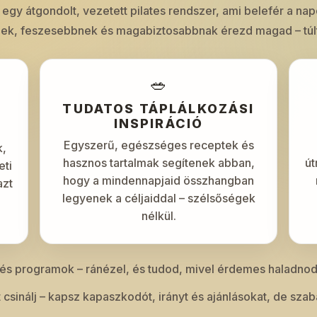
 egy átgondolt, vezetett pilates rendszer, ami belefér a n
ek, feszesebbnek és magabiztosabbnak érezd magad – túlte
🥗
TUDATOS TÁPLÁLKOZÁSI
INSPIRÁCIÓ
Egyszerű, egészséges receptek és
k,
hasznos tartalmak segítenek abban,
út
eti
hogy a mindennapjaid összhangban
azt
legyenek a céljaiddal – szélsőségek
nélkül.
k és programok – ránézel, és tudod, mivel érdemes haladnod
 csinálj – kapsz kapaszkodót, irányt és ajánlásokat, de sza