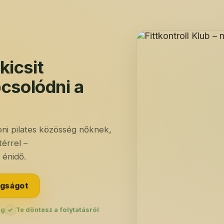
kicsit
pcsolódni a
oni pilates közösség nőknek,
érrel –
 énidő.
gságot
ég
✓
Te döntesz a folytatásról