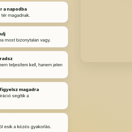
ér a napodba
s tér magadnak.
ulj
 ha most bizonytalan vagy.
áradsz
m teljesíteni kell, hanem jelen
figyelsz magadra
áció segítik a
jól esik a közös gyakorlás.