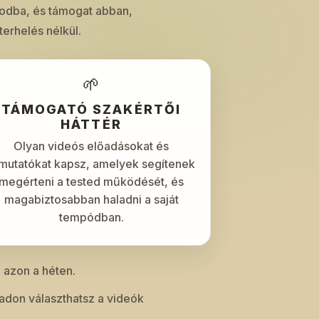
apodba, és támogat abban,
rhelés nélkül.
🌱
TÁMOGATÓ SZAKÉRTŐI
HÁTTÉR
Olyan videós előadásokat és
mutatókat kapsz, amelyek segítenek
megérteni a tested működését, és
magabiztosabban haladni a saját
tempódban.
 azon a héten.
badon választhatsz a videók