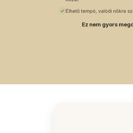
✓
Élhető tempó, valódi nőkre sz
Ez nem gyors megol