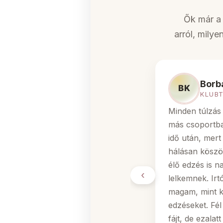
Ők már a 
arról, mily
Borbá
KLUB
Minden túlzás
más csoportba
idő után, mert
hálásan köszön
élő edzés is n
‹
lelkemnek. Irt
magam, mint k
edzéseket. Fé
fájt, de ezala