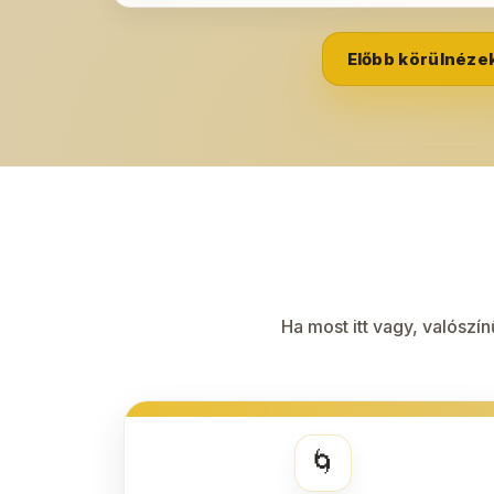
Előbb körülnéze
Ha most itt vagy, valósz
🌀