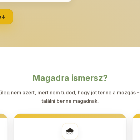
k
↓
Magadra ismersz?
ínűleg nem azért, mert nem tudod, hogy jót tenne a mozgás 
találni benne magadnak.
🌧️