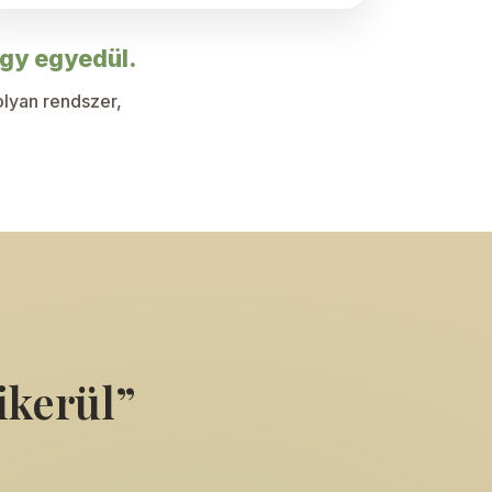
agy egyedül.
olyan rendszer,
ikerül”