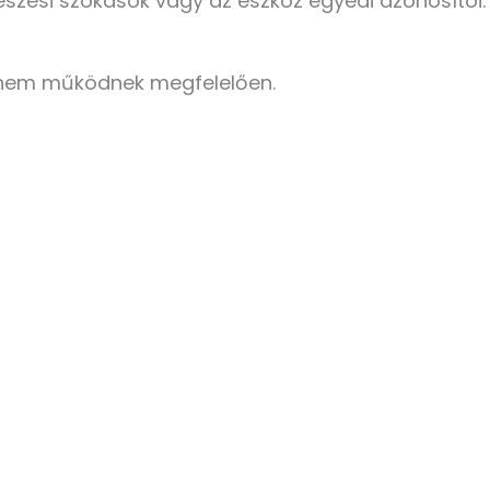
szési szokások vagy az eszköz egyedi azonosítói.
i nem működnek megfelelően.