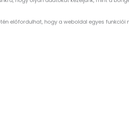
kra, hogy olyan adatokat kezeljünk, mint a böngé
etén előfordulhat, hogy a weboldal egyes funkció