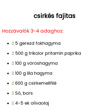
csirkés fajitas
Hozzávalók 3-4 adaghoz:
5 gerezd fokhagyma
500 g trikolor pritamin paprika
100 g vöröshagyma
100 g lila hagyma
600 g csirkemellfilé
Só, bors
4-5 ek olívaolaj