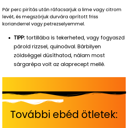
Pár perc pirítás után ráfacsarjuk a lime vagy citrom
levét, és megszórjuk durvára aprított friss
korianderrel vagy petrezselyemmel.
TIPP:
tortillába is tekerheted, vagy fogyaszd
párold rizzsel, quinoával. Bárbilyen
zöldséggel dúsíthatod, nálam most
sárgarépa volt az alaprecept mellé.
További ebéd ötletek: