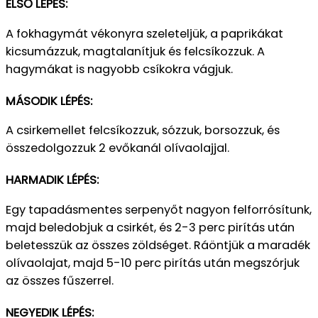
ELSŐ LÉPÉS:
A fokhagymát vékonyra szeleteljük, a paprikákat
kicsumázzuk, magtalanítjuk és felcsíkozzuk. A
hagymákat is nagyobb csíkokra vágjuk.
MÁSODIK LÉPÉS:
A csirkemellet felcsíkozzuk, sózzuk, borsozzuk, és
összedolgozzuk 2 evőkanál olívaolajjal.
HARMADIK LÉPÉS:
Egy tapadásmentes serpenyőt nagyon felforrósítunk,
majd beledobjuk a csirkét, és 2-3 perc pirítás után
beletesszük az összes zöldséget. Ráöntjük a maradék
olívaolajat, majd 5-10 perc pirítás után megszórjuk
az összes fűszerrel.
NEGYEDIK LÉPÉS: