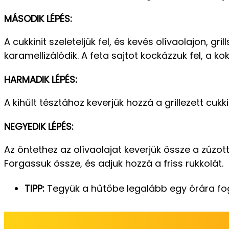
MÁSODIK LÉPÉS:
A cukkinit szeleteljük fel, és kevés olívaolajon, 
karamellizálódik. A feta sajtot kockázzuk fel, a
HARMADIK LÉPÉS:
A kihűlt tésztához keverjük hozzá a grillezett cukk
NEGYEDIK LÉPÉS:
Az öntethez az olívaolajat keverjük össze a zúzot
Forgassuk össze, és adjuk hozzá a friss rukkolát.
TIPP:
Tegyük a hűtőbe legalább egy órára fogya