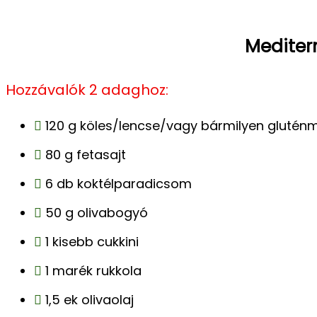
Mediter
Hozzávalók 2 adaghoz:
120 g köles/lencse/vagy bármilyen glutén
80 g fetasajt
6 db koktélparadicsom
50 g olivabogyó
1 kisebb cukkini
1 marék rukkola
1,5 ek olivaolaj