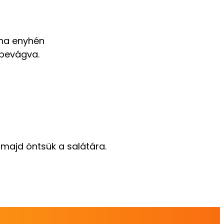
, ha enyhén
lbevágva.
 majd öntsük a salátára.