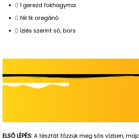
1 gerezd fokhagyma
fél tk oregánó
ízlés szerint só, bors
ELSŐ LÉPÉS:
A tésztát főzzük meg sós vízben, majd ö