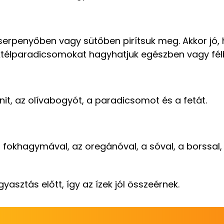
grillserpenyőben vagy sütőben pirítsuk meg. Akkor jó
 koktélparadicsomokat hagyhatjuk egészben vagy fé
init, az olívabogyót, a paradicsomot és a fetát.
t fokhagymával, az oregánóval, a sóval, a borssal,
sztás előtt, így az ízek jól összeérnek.