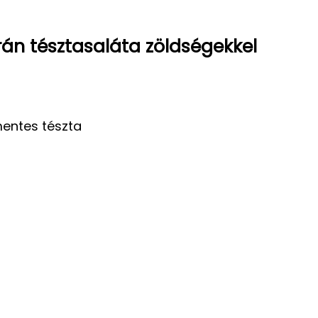
rán tésztasaláta zöldségekkel
mentes tészta