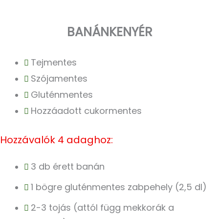
BANÁNKENYÉR
Tejmentes
Szójamentes
Gluténmentes
Hozzáadott cukormentes
Hozzávalók 4 adaghoz:
3 db érett banán
1 bögre gluténmentes zabpehely (2,5 dl)
2-3 tojás (attól függ mekkorák a