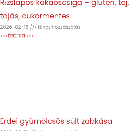
Rizslapos kakaóscsiga – glutén, tej,
tojás, cukormentes
2026-02-18
Nincs hozzászólás
>>>ÉRDEKEL<<<
Erdei gyümölcsös sült zabkása