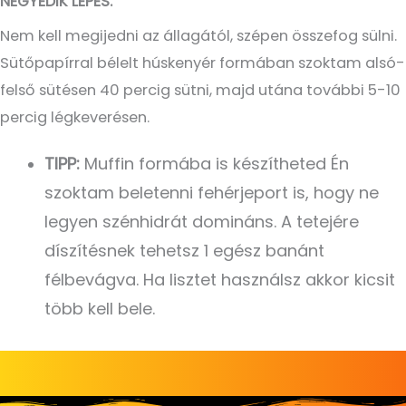
NEGYEDIK LÉPÉS:
Nem kell megijedni az állagától, szépen összefog sülni.
Sütőpapírral bélelt húskenyér formában szoktam alsó-
felső sütésen 40 percig sütni, majd utána további 5-10
percig légkeverésen.
TIPP:
Muffin formába is készítheted Én
szoktam beletenni fehérjeport is, hogy ne
legyen szénhidrát domináns. A tetejére
díszítésnek tehetsz 1 egész banánt
félbevágva. Ha lisztet használsz akkor kicsit
több kell bele.