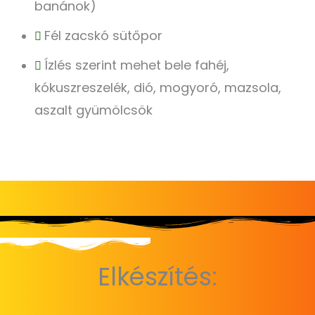
banánok)
Fél zacskó sütőpor
Ízlés szerint mehet bele fahéj,
kókuszreszelék, dió, mogyoró, mazsola,
aszalt gyümölcsök
Elkészítés: