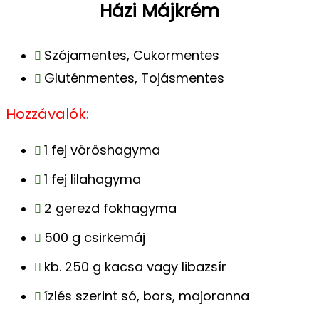
Házi Májkrém
Szójamentes, Cukormentes
Gluténmentes, Tojásmentes
Hozzávalók:
1 fej vöröshagyma
1 fej lilahagyma
2 gerezd fokhagyma
500 g csirkemáj
kb. 250 g kacsa vagy libazsír
ízlés szerint só, bors, majoranna