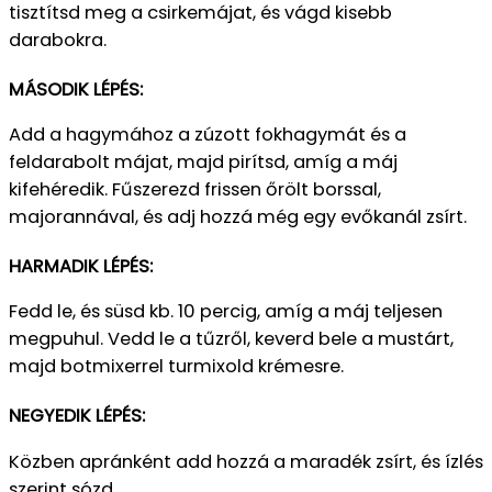
tisztítsd meg a csirkemájat, és vágd kisebb
darabokra.
MÁSODIK LÉPÉS:
Add a hagymához a zúzott fokhagymát és a
feldarabolt májat, majd pirítsd, amíg a máj
kifehéredik.
Fűszerezd frissen őrölt borssal,
majorannával, és adj hozzá még egy evőkanál zsírt.
HARMADIK LÉPÉS:
Fedd le, és süsd kb. 10 percig, amíg a máj teljesen
megpuhul.
Vedd le a tűzről, keverd bele a mustárt,
majd botmixerrel turmixold krémesre.
NEGYEDIK LÉPÉS:
Közben apránként add hozzá a maradék zsírt, és ízlés
szerint sózd.