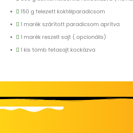
150 g felezett koktélparadicsom
1 marék szárított paradicsom aprítva
1 marék reszelt sajt ( opcionális)
1 kis tömb fetasajt kockázva