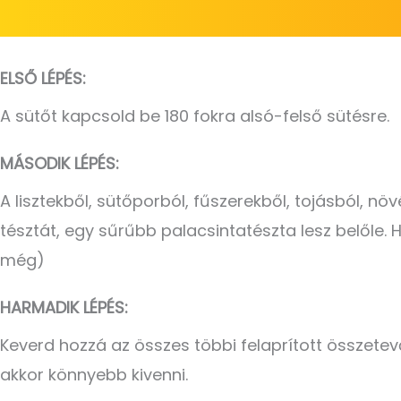
ELSŐ LÉPÉS:
A sütőt kapcsold be 180 fokra alsó-felső sütésre.
MÁSODIK LÉPÉS:
A lisztekből, sütőporból, fűszerekből, tojásból, nö
tésztát, egy sűrűbb palacsintatészta lesz belőle. H
még)
HARMADIK LÉPÉS:
Keverd hozzá az összes többi felaprított összetev
akkor könnyebb kivenni.