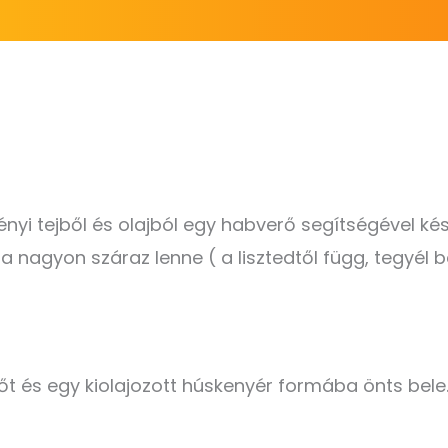
vényi tejből és olajból egy habverő segítségével ké
a nagyon száraz lenne ( a lisztedtől függ, tegyél b
őt és egy kiolajozott húskenyér formába önts bele.