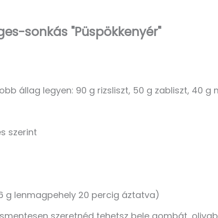
ges-sonkás "Püspökkenyér"
obb állag legyen: 90 g rizsliszt, 50 g zabliszt, 40 g
s szerint
36 g lenmagpehely 20 percig áztatva)
úsmentesen szeretnéd tehetsz bele gombát, oliva