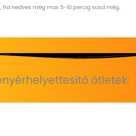
n, ha nedves még max 5-10 percig süsd még.
nyérhelyettesítő ötletek: