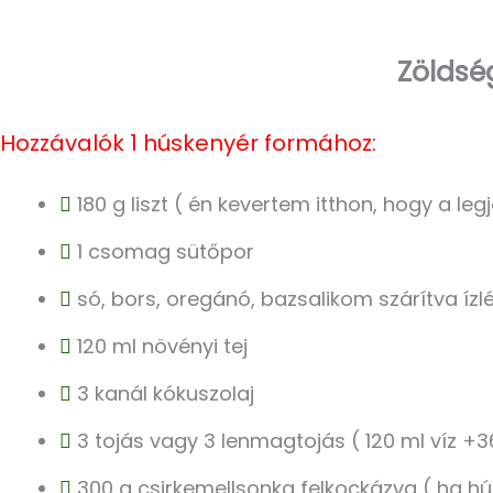
Zöldsé
Hozzávalók 1 húskenyér formához:
180 g liszt ( én kevertem itthon, hogy a legj
1 csomag sütőpor
só, bors, oregánó, bazsalikom szárítva ízlé
120 ml növényi tej
3 kanál kókuszolaj
3 tojás vagy 3 lenmagtojás ( 120 ml víz +
300 g csirkemellsonka felkockázva ( ha h