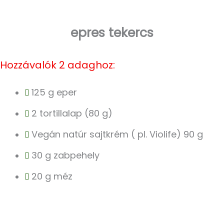
epres tekercs
Hozzávalók 2 adaghoz:
125 g eper
2 tortillalap (80 g)
Vegán natúr sajtkrém ( pl. Violife) 90 g
30 g zabpehely
20 g méz