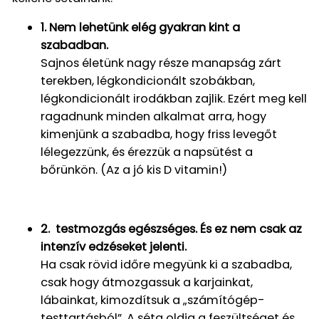
1. Nem lehetünk elég gyakran kint a
szabadban.
Sajnos életünk nagy része manapság zárt
terekben, légkondicionált szobákban,
légkondicionált irodákban zajlik. Ezért meg kell
ragadnunk minden alkalmat arra, hogy
kimenjünk a szabadba, hogy friss levegőt
lélegezzünk, és érezzük a napsütést a
bőrünkön. (Az a jó kis D vitamin!)
2. testmozgás egészséges. És ez nem csak az
intenzív edzéseket jelenti.
Ha csak rövid időre megyünk ki a szabadba,
csak hogy átmozgassuk a karjainkat,
lábainkat, kimozdítsuk a „számítógép-
testtartásból”. A séta oldja a feszültséget és