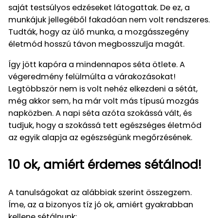
saját testsúlyos edzéseket látogattak. De ez, a
munkájuk jellegéből fakadóan nem volt rendszeres.
Tudták, hogy az ülő munka, a mozgásszegény
életmód hosszú távon megbosszulja magát.
Így jött kapóra a mindennapos séta ötlete. A
végeredmény felülmúlta a várakozásokat!
Legtöbbször nem is volt nehéz elkezdeni a sétát,
még akkor sem, ha már volt más típusú mozgás
napközben. A napi séta azóta szokássá vált, és
tudjuk, hogy a szokássá tett egészséges életmód
az egyik alapja az egészségünk megőrzésének.
10 ok, amiért érdemes sétálnod!
A tanulságokat az alábbiak szerint összegzem.
Íme, az a bizonyos tíz jó ok, amiért gyakrabban
kellene sétálnunk: