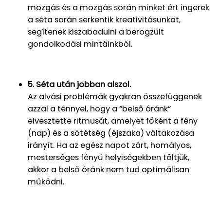
mozgás és a mozgás során minket ért ingerek
a séta során serkentik kreativitásunkat,
segítenek kiszabadulni a berögzült
gondolkodási mintáinkból.
5. Séta után jobban alszol.
Az alvási problémák gyakran összefüggenek
azzal a ténnyel, hogy a “belső óránk”
elvesztette ritmusát, amelyet főként a fény
(nap) és a sötétség (éjszaka) váltakozása
irányít. Ha az egész napot zárt, homályos,
mesterséges fényű helyiségekben töltjük,
akkor a belső óránk nem tud optimálisan
működni.