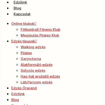
Edzőink
Blog
Kapcsolat
Online klubok
Fittkontroll Fitness Klub
Megújulás Pilates Klub
Edzés típusok
Walking edzés
Pilates
Gerinctorna
Alakformáló edzés
Súlyzós edzés
Has-hát ersősítő edzés
Láb/farizom edzés
Edzés Órarend
Edzőink
Blog