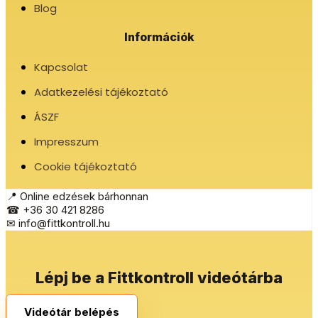
Blog
Információk
Kapcsolat
Adatkezelési tájékoztató
ÁSZF
Impresszum
Cookie tájékoztató
📍 Online edzések bárhonnan
☎ +36 30 421 8286
✉ info@fittkontroll.hu
Lépj be a Fittkontroll videótárba
Videótár belépés