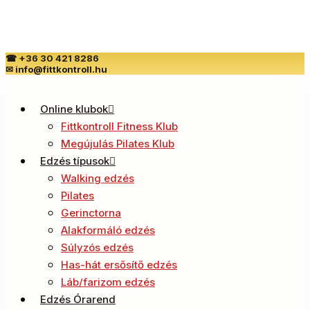
☎
+36 30 421 8286
✉
info@fittkontroll.hu
Online klubok
Fittkontroll Fitness Klub
Megújulás Pilates Klub
Edzés típusok
Walking edzés
Pilates
Gerinctorna
Alakformáló edzés
Súlyzós edzés
Has-hát ersősítő edzés
Láb/farizom edzés
Edzés Órarend