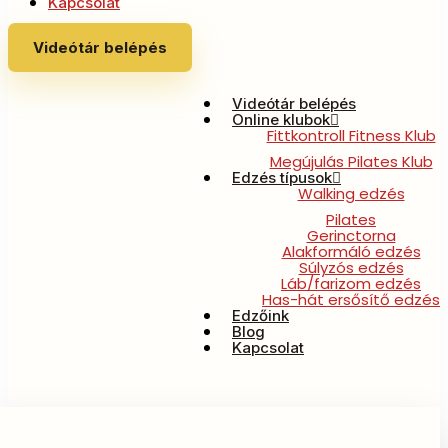
Kapcsolat
Videótár belépés
Videótár belépés
Online klubok
Fittkontroll Fitness Klub
Megújulás Pilates Klub
Edzés típusok
Walking edzés
Pilates
Gerinctorna
Alakformáló edzés
Súlyzós edzés
Láb/farizom edzés
Has-hát ersősítő edzés
Edzőink
Blog
Kapcsolat