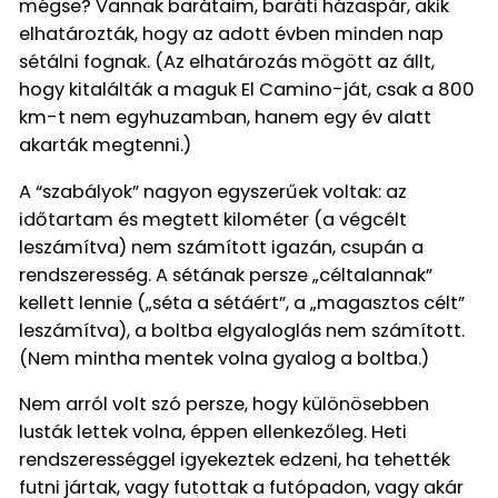
mégse? Vannak barátaim, baráti házaspár, akik
elhatározták, hogy az adott évben minden nap
sétálni fognak. (Az elhatározás mögött az állt,
hogy kitalálták a maguk El Camino-ját, csak a 800
km-t nem egyhuzamban, hanem egy év alatt
akarták megtenni.)
A “szabályok” nagyon egyszerűek voltak: az
időtartam és megtett kilométer (a végcélt
leszámítva) nem számított igazán, csupán a
rendszeresség. A sétának persze „céltalannak”
kellett lennie („séta a sétáért”, a „magasztos célt”
leszámítva), a boltba elgyaloglás nem számított.
(Nem mintha mentek volna gyalog a boltba.)
Nem arról volt szó persze, hogy különösebben
lusták lettek volna, éppen ellenkezőleg. Heti
rendszerességgel igyekeztek edzeni, ha tehették
futni jártak, vagy futottak a futópadon, vagy akár