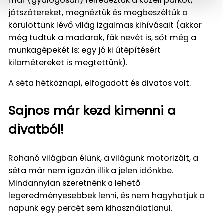
már (gyalogosan) felfedeztük a közeli parkot,
játszótereket, megnéztük és megbeszéltük a
körülöttünk lévő világ izgalmas kihívásait (akkor
még tudtuk a madarak, fák nevét is, sőt még a
munkagépekét is: egy jó ki útépítésért
kilométereket is megtettünk).
A séta hétköznapi, elfogadott és divatos volt.
Sajnos már kezd kimenni a
divatból!
Rohanó világban élünk, a világunk motorizált, a
séta már nem igazán illik a jelen időnkbe.
Mindannyian szeretnénk a lehető
legeredményesebbek lenni, és nem hagyhatjuk a
napunk egy percét sem kihasználatlanul.