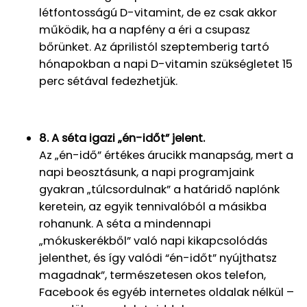
létfontosságú D-vitamint, de ez csak akkor
működik, ha a napfény a éri a csupasz
bőrünket. Az áprilistól szeptemberig tartó
hónapokban a napi D-vitamin szükségletet 15
perc sétával fedezhetjük.
8. A séta igazi „én-időt” jelent.
Az „én-idő” értékes árucikk manapság, mert a
napi beosztásunk, a napi programjaink
gyakran „túlcsordulnak” a határidő naplónk
keretein, az egyik tennivalóból a másikba
rohanunk. A séta a mindennapi
„mókuskerékből” való napi kikapcsolódás
jelenthet, és így valódi “én-időt” nyújthatsz
magadnak”, természetesen okos telefon,
Facebook és egyéb internetes oldalak nélkül –