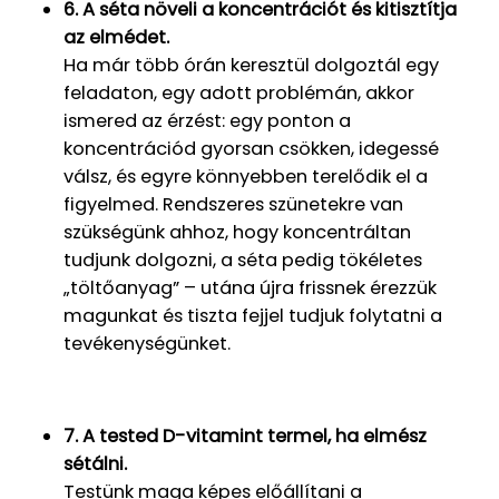
6. A séta növeli a koncentrációt és kitisztítja
az elmédet.
Ha már több órán keresztül dolgoztál egy
feladaton, egy adott problémán, akkor
ismered az érzést: egy ponton a
koncentrációd gyorsan csökken, idegessé
válsz, és egyre könnyebben terelődik el a
figyelmed. Rendszeres szünetekre van
szükségünk ahhoz, hogy koncentráltan
tudjunk dolgozni, a séta pedig tökéletes
„töltőanyag” – utána újra frissnek érezzük
magunkat és tiszta fejjel tudjuk folytatni a
tevékenységünket.
7. A tested D-vitamint termel, ha elmész
sétálni.
Testünk maga képes előállítani a