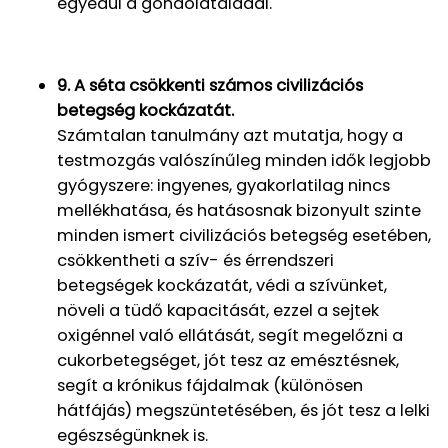
egyedül a gondolataiddal.
9. A séta csökkenti számos civilizációs
betegség kockázatát.
Számtalan tanulmány azt mutatja, hogy a
testmozgás valószínűleg minden idők legjobb
gyógyszere: ingyenes, gyakorlatilag nincs
mellékhatása, és hatásosnak bizonyult szinte
minden ismert civilizációs betegség esetében,
csökkentheti a szív- és érrendszeri
betegségek kockázatát, védi a szívünket,
növeli a tüdő kapacitását, ezzel a sejtek
oxigénnel való ellátását, segít megelőzni a
cukorbetegséget, jót tesz az emésztésnek,
segít a krónikus fájdalmak (különösen
hátfájás) megszüntetésében, és jót tesz a lelki
egészségünknek is.