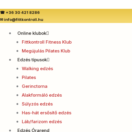
Skip
to
☎
+36 30 421 8286
✉
info@fittkontroll.hu
content
Online klubok
Fittkontroll Fitness Klub
Megújulás Pilates Klub
Edzés típusok
Walking edzés
Pilates
Gerinctorna
Alakformáló edzés
Súlyzós edzés
Has-hát ersősítő edzés
Láb/farizom edzés
Edzés Órarend