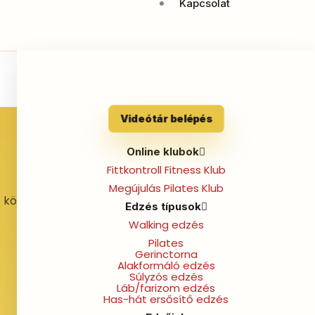
Kapcsolat
Welcome
Videótár belépés
Online klubok
Fittkontroll Fitness Klub
Otthoni edzések, támogató közösség és
Megújulás Pilates Klub
követhető programok, hogy magabiztosabban
Edzés típusok
érezd magad a testedben.
Walking edzés
Navigáció
Pilates
Gerinctorna
Alakformáló edzés
Kezdőlap
Súlyzós edzés
Láb/farizom edzés
Videótár belépés
Has-hát ersősítő edzés