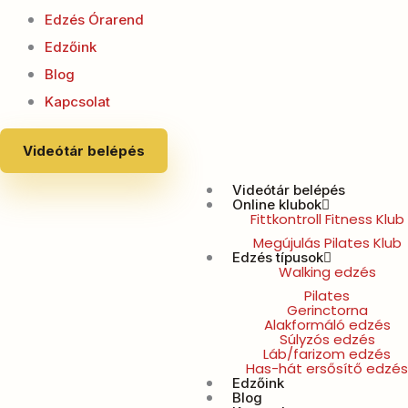
Edzés Órarend
Edzőink
Blog
Kapcsolat
Videótár belépés
Videótár belépés
Online klubok
Fittkontroll Fitness Klub
Megújulás Pilates Klub
Edzés típusok
Walking edzés
Pilates
Gerinctorna
Alakformáló edzés
Súlyzós edzés
Láb/farizom edzés
Has-hát ersősítő edzés
Edzőink
Blog