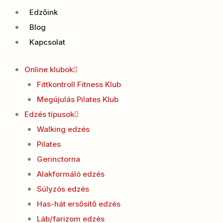
Edzőink
Blog
Kapcsolat
Online klubok
Fittkontroll Fitness Klub
Megújulás Pilates Klub
Edzés típusok
Walking edzés
Pilates
Gerinctorna
Alakformáló edzés
Súlyzós edzés
Has-hát ersősítő edzés
Láb/farizom edzés