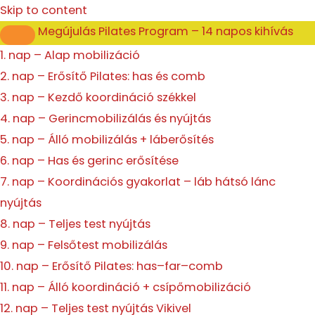
Enter
Presenter
Skip to content
Mode
Megújulás Pilates Program – 14 napos kihívás
1. nap – Alap mobilizáció
2. nap – Erősítő Pilates: has és comb
3. nap – Kezdő koordináció székkel
4. nap – Gerincmobilizálás és nyújtás
5. nap – Álló mobilizálás + láberősítés
6. nap – Has és gerinc erősítése
7. nap – Koordinációs gyakorlat – láb hátsó lánc
nyújtás
8. nap – Teljes test nyújtás
9. nap – Felsőtest mobilizálás
10. nap – Erősítő Pilates: has–far–comb
11. nap – Álló koordináció + csípőmobilizáció
12. nap – Teljes test nyújtás Vikivel