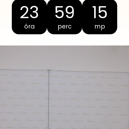
23
59
15
óra
perc
mp