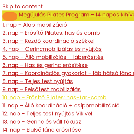
Skip to content
Megújulás Pilates Program – 14 napos kihív
1. nap – Alap mobilizáció
2. nap – Erősítő Pilates: has és comb
3. nap – Kezdő koordináció székkel
4. nap – Gerincmobilizálás és nyújtás
5. nap – Álló mobilizálás + láberősítés
6. nap – Has és gerinc erősítése
7. nap – Koordinációs gyakorlat – láb hátsó lánc 
8. nap – Teljes test nyújtás
9. nap – Felsőtest mobilizálás
10. nap – Erősítő Pilates: has–far–comb
11. nap – Álló koordináció + csípőmobilizáció
12. nap – Teljes test nyújtás Vikivel
13. nap – Gerinc és váll fókusz
14. nap – Elülső lánc erősítése