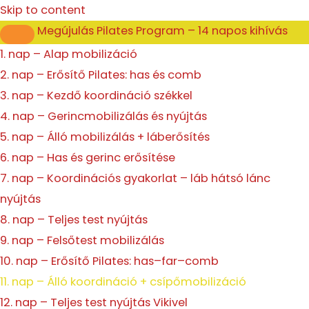
Enter
Presenter
Skip to content
Mode
Megújulás Pilates Program – 14 napos kihívás
1. nap – Alap mobilizáció
2. nap – Erősítő Pilates: has és comb
3. nap – Kezdő koordináció székkel
4. nap – Gerincmobilizálás és nyújtás
5. nap – Álló mobilizálás + láberősítés
6. nap – Has és gerinc erősítése
7. nap – Koordinációs gyakorlat – láb hátsó lánc
nyújtás
8. nap – Teljes test nyújtás
9. nap – Felsőtest mobilizálás
10. nap – Erősítő Pilates: has–far–comb
11. nap – Álló koordináció + csípőmobilizáció
12. nap – Teljes test nyújtás Vikivel