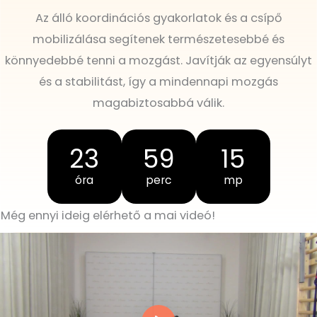
Az álló koordinációs gyakorlatok és a csípő
mobilizálása segítenek természetesebbé és
könnyedebbé tenni a mozgást. Javítják az egyensúlyt
és a stabilitást, így a mindennapi mozgás
magabiztosabbá válik.
23
59
15
óra
perc
mp
Még ennyi ideig elérhető a mai videó!