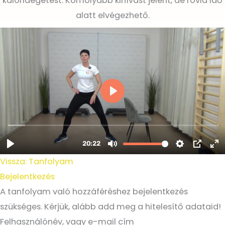
kalóriaégetést. Komolyabb kihívást jelent, de rövid idő
alatt elvégezhető.
Vissza: Tanfolyam
Bejelentkezés
A tanfolyam való hozzáféréshez bejelentkezés
szükséges. Kérjük, alább add meg a hitelesítő adataid!
Felhasználónév, vagy e-mail cím