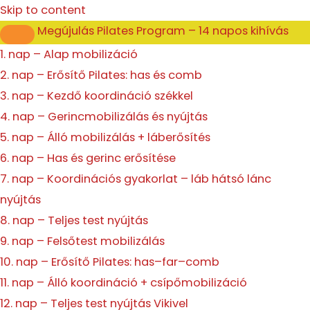
Enter
Presenter
Skip to content
Mode
Megújulás Pilates Program – 14 napos kihívás
1. nap – Alap mobilizáció
2. nap – Erősítő Pilates: has és comb
3. nap – Kezdő koordináció székkel
4. nap – Gerincmobilizálás és nyújtás
5. nap – Álló mobilizálás + láberősítés
6. nap – Has és gerinc erősítése
7. nap – Koordinációs gyakorlat – láb hátsó lánc
nyújtás
8. nap – Teljes test nyújtás
9. nap – Felsőtest mobilizálás
10. nap – Erősítő Pilates: has–far–comb
11. nap – Álló koordináció + csípőmobilizáció
12. nap – Teljes test nyújtás Vikivel