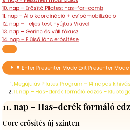
9. nap – Felsőtest mobilizálás
10. nap – Erősítő Pilates: has–far–comb
11. nap – Álló koordináció + csípőmobilizáció
12. nap – Teljes test nyújtás Vikivel
13. nap – Gerinc és váll fókusz
14. nap – Elülső lánc erősítése
Enter
Presenter Mode
Exit
Presenter Mode
Megújulás Pilates Program – 14 napos kihívá
11. nap – Has–derék formáló edzés – Klubtag
11. nap – Has–derék formáló ed
Core erősítés új szinten