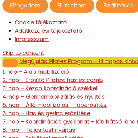
Elfogadom
Elutasítom
Beállítások
Cookie tájékoztató
Adatkezelési tájékoztató
Impresszum
Skip to content
Megújulás Pilates Program – 14 napos kihív
1. nap – Alap mobilizáció
2. nap – Erősítő Pilates: has és comb
3. nap – Kezdő koordináció székkel
4. nap – Gerincmobilizálás és nyújtás
5. nap – Álló mobilizálás + láberősítés
6. nap – Has és gerinc erősítése
7. nap – Koordinációs gyakorlat – láb hátsó lánc 
8. nap – Teljes test nyújtás