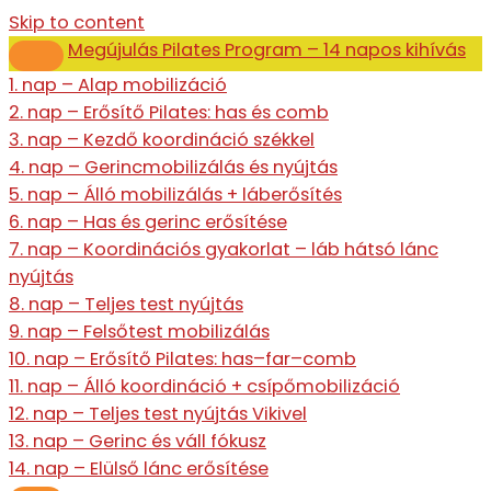
Skip to content
Megújulás Pilates Program – 14 napos kihívás
1. nap – Alap mobilizáció
2. nap – Erősítő Pilates: has és comb
3. nap – Kezdő koordináció székkel
4. nap – Gerincmobilizálás és nyújtás
5. nap – Álló mobilizálás + láberősítés
6. nap – Has és gerinc erősítése
7. nap – Koordinációs gyakorlat – láb hátsó lánc
nyújtás
8. nap – Teljes test nyújtás
9. nap – Felsőtest mobilizálás
10. nap – Erősítő Pilates: has–far–comb
11. nap – Álló koordináció + csípőmobilizáció
12. nap – Teljes test nyújtás Vikivel
13. nap – Gerinc és váll fókusz
14. nap – Elülső lánc erősítése