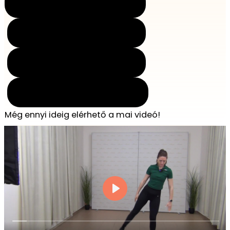
nap
óra
perc
mp
Még ennyi ideig elérhető a mai videó!