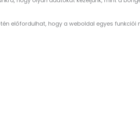
kra, hogy olyan adatokat kezeljünk, mint a böngé
etén előfordulhat, hogy a weboldal egyes funkció