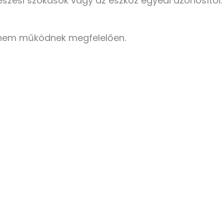
szési szokások vagy az eszköz egyedi azonosítói.
i nem működnek megfelelően.