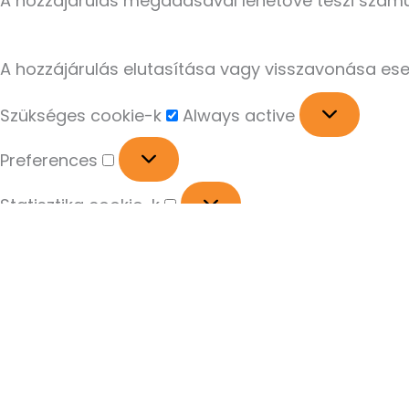
A hozzájárulás megadásával lehetővé teszi számun
A hozzájárulás elutasítása vagy visszavonása es
Szükséges cookie-k
Always active
Preferences
Statisztika cookie-k
Marketing cookie-k
Manage options
Manage services
Manage {vendor_count} vendors
Read more about these purposes