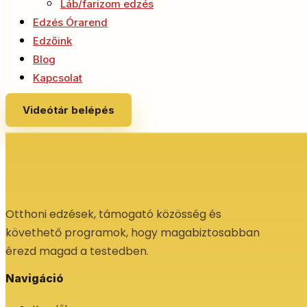
Láb/farizom edzés
Edzés Órarend
Edzőink
Blog
Kapcsolat
Videótár belépés
Otthoni edzések, támogató közösség és
követhető programok, hogy magabiztosabban
érezd magad a testedben.
Navigáció