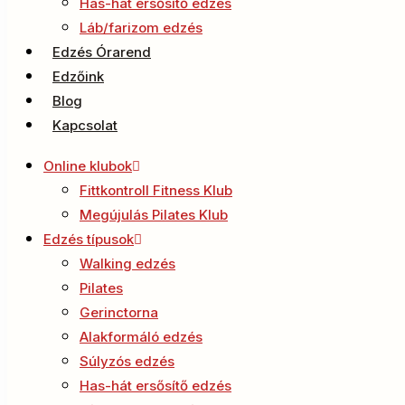
Has-hát ersősítő edzés
Láb/farizom edzés
Edzés Órarend
Edzőink
Blog
Kapcsolat
Online klubok
Fittkontroll Fitness Klub
Megújulás Pilates Klub
Edzés típusok
Walking edzés
Pilates
Gerinctorna
Alakformáló edzés
Súlyzós edzés
Has-hát ersősítő edzés