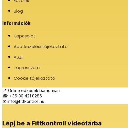
Edzőink
Blog
Információk
Kapcsolat
Adatkezelési tájékoztató
ÁSZF
Impresszum
Cookie tájékoztató
📍 Online edzések bárhonnan
☎ +36 30 421 8286
✉ info@fittkontroll.hu
Lépj be a Fittkontroll videótárba