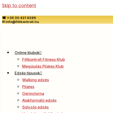
Skip to content
☎
+36 30 421 8286
✉
info@fittkontroll.hu
Online klubok
Fittkontroll Fitness Klub
Megújulás Pilates Klub
Edzés típusok
Walking edzés
Pilates
Gerinctorna
Alakformáló edzés
Súlyzós edzés