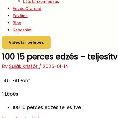
Láb/farizom edzés
Edzés Órarend
Edzőink
Blog
Kapcsolat
Videótár belépés
100 15 perces edzés – teljesít
By
Sulák Kristóf
/
2026-01-14
45
FittPont
1 Lépés
100 15 perces edzés teljesítve