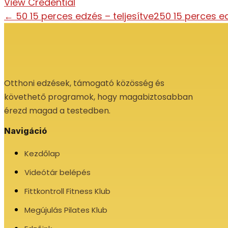
View Credential
←
50 15 perces edzés – teljesítve
250 15 perces ed
Otthoni edzések, támogató közösség és
követhető programok, hogy magabiztosabban
érezd magad a testedben.
Navigáció
Kezdőlap
Videótár belépés
Fittkontroll Fitness Klub
Megújulás Pilates Klub