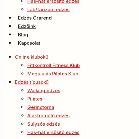
Has-hát ersősítő edzés
Láb/farizom edzés
Edzés Órarend
Edzőink
Blog
Kapcsolat
Online klubok
Fittkontroll Fitness Klub
Megújulás Pilates Klub
Edzés típusok
Walking edzés
Pilates
Gerinctorna
Alakformáló edzés
Súlyzós edzés
Has-hát ersősítő edzés