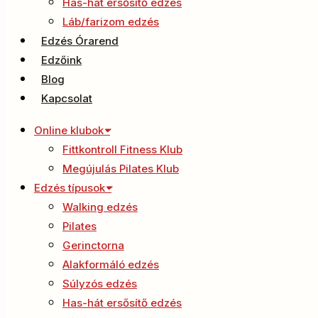
Has-hát ersősítő edzés
Láb/farizom edzés
Edzés Órarend
Edzőink
Blog
Kapcsolat
Online klubok
Fittkontroll Fitness Klub
Megújulás Pilates Klub
Edzés típusok
Walking edzés
Pilates
Gerinctorna
Alakformáló edzés
Súlyzós edzés
Has-hát ersősítő edzés