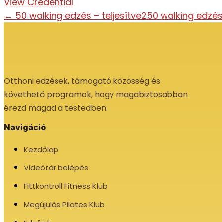
View Credential
←
50 walking edzés – teljesítve
250 walking edzés 
Otthoni edzések, támogató közösség és
követhető programok, hogy magabiztosabban
érezd magad a testedben.
Navigáció
Kezdőlap
Videótár belépés
Fittkontroll Fitness Klub
Megújulás Pilates Klub