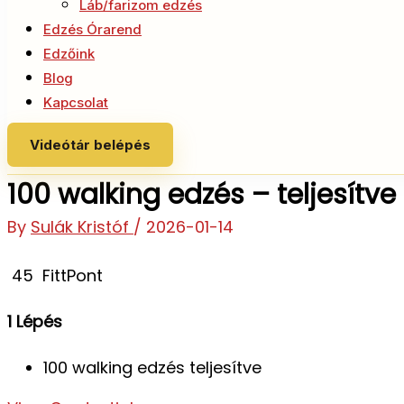
Láb/farizom edzés
Edzés Órarend
Edzőink
Blog
Kapcsolat
Videótár belépés
100 walking edzés – teljesítve
By
Sulák Kristóf
/
2026-01-14
45
FittPont
1 Lépés
100 walking edzés teljesítve