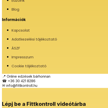
Edzőink
Blog
Információk
Kapcsolat
Adatkezelési tájékoztató
ÁSZF
Impresszum
Cookie tájékoztató
📍 Online edzések bárhonnan
☎ +36 30 421 8286
✉ info@fittkontroll.hu
Lépj be a Fittkontroll videótárba