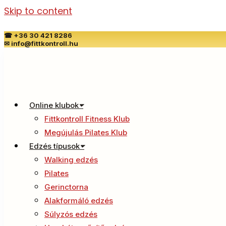
Skip to content
☎
+36 30 421 8286
✉
info@fittkontroll.hu
Online klubok
Fittkontroll Fitness Klub
Megújulás Pilates Klub
Edzés típusok
Walking edzés
Pilates
Gerinctorna
Alakformáló edzés
Súlyzós edzés