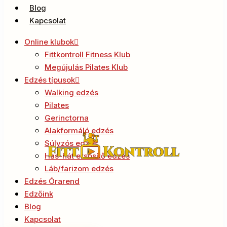
Blog
Kapcsolat
Online klubok
Fittkontroll Fitness Klub
Megújulás Pilates Klub
Edzés típusok
Walking edzés
Pilates
Gerinctorna
Alakformáló edzés
Súlyzós edzés
Has-hát ersősítő edzés
Láb/farizom edzés
Edzés Órarend
Edzőink
Blog
Kapcsolat