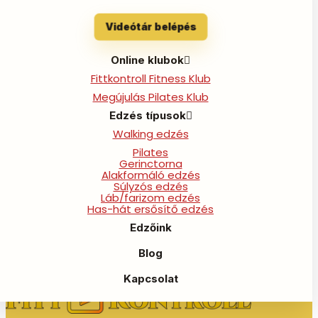
Program – teljesítve
Videótár belépés
By
Sulák Kristóf
/
2026-03-02
Online klubok
Fittkontroll Fitness Klub
Megújulás Pilates Klub
1 Lépés
Edzés típusok
Walking edzés
Pilates
Teljesítsd a 14 napos Tavaszi Haslaposító
Gerinctorna
Programot
Alakformáló edzés
Súlyzós edzés
Láb/farizom edzés
View Credential
Has-hát ersősítő edzés
Edzőink
←
10 napos Reset Program – teljesítve
21 napos
Fittleszek Program – teljesítve
→
Blog
Kapcsolat