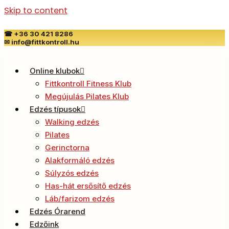
Skip to content
☎
+36 30 421 8286
✉
info@fittkontroll.hu
Online klubok
Fittkontroll Fitness Klub
Megújulás Pilates Klub
Edzés típusok
Walking edzés
Pilates
Gerinctorna
Alakformáló edzés
Súlyzós edzés
Has-hát ersősítő edzés
Láb/farizom edzés
Edzés Órarend
Edzőink