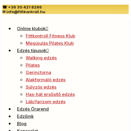
☎
+36 30 421 8286
✉
info@fittkontroll.hu
Online klubok
Fittkontroll Fitness Klub
Megújulás Pilates Klub
Edzés típusok
Walking edzés
Pilates
Gerinctorna
Alakformáló edzés
Súlyzós edzés
Has-hát ersősítő edzés
Láb/farizom edzés
Edzés Órarend
Edzőink
Blog
Kapcsolat