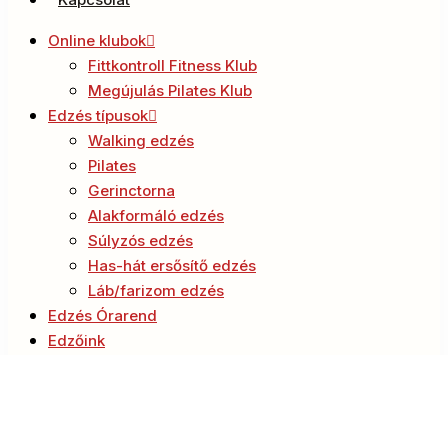
Online klubok
Fittkontroll Fitness Klub
Megújulás Pilates Klub
Edzés típusok
Walking edzés
Pilates
Gerinctorna
Alakformáló edzés
Súlyzós edzés
Has-hát ersősítő edzés
Láb/farizom edzés
Edzés Órarend
Edzőink
Blog
Kapcsolat
Videótár belépés