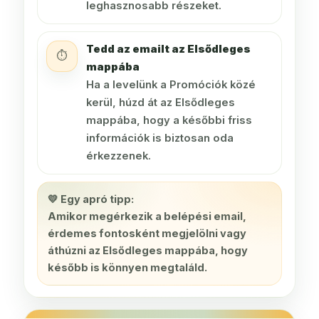
leghasznosabb részeket.
Tedd az emailt az Elsődleges
⏱️
mappába
Ha a levelünk a Promóciók közé
kerül, húzd át az Elsődleges
mappába, hogy a későbbi friss
információk is biztosan oda
érkezzenek.
💛 Egy apró tipp:
Amikor megérkezik a belépési email,
érdemes fontosként megjelölni vagy
áthúzni az Elsődleges mappába, hogy
később is könnyen megtaláld.