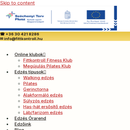
Skip to content
☎
+36 30 421 8286
✉
info@fittkontroll.hu
Online klubok
Fittkontroll Fitness Klub
Megújulás Pilates Klub
Edzés típusok
Walking edzés
Pilates
Gerinctorna
Alakformáló edzés
Súlyzós edzés
Has-hát ersősítő edzés
Láb/farizom edzés
Edzés Órarend
Edzőink
Blog