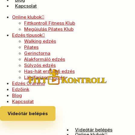
Kapcsolat
Online klubok
Fittkontroll Fitness Klub
Megújulás Pilates Klub
Edzés típusok
Walking edzés
Pilates
Gerinctorna
Alakformáló edzés
Súlyzós edzés
Has-hát ersősítő edzés
Láb/farizom edzés
Edzés Órarend
Edzőink
Blog
Kapcsolat
Videótár belépés
Videótár belépés
Online klubok