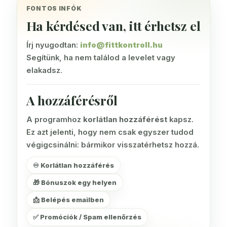
FONTOS INFÓK
Ha kérdésed van, itt érhetsz el
Írj nyugodtan:
info@fittkontroll.hu
Segítünk, ha nem találod a levelet vagy
elakadsz.
A hozzáférésről
A programhoz
korlátlan hozzáférést
kapsz.
Ez azt jelenti, hogy nem csak egyszer tudod
végigcsinálni: bármikor visszatérhetsz hozzá.
♾️ Korlátlan hozzáférés
🎁 Bónuszok egy helyen
📩 Belépés emailben
✅ Promóciók / Spam ellenőrzés