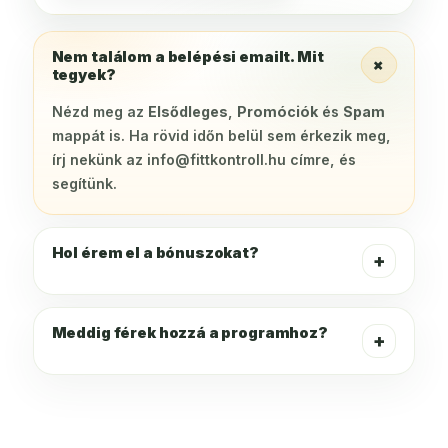
Nem találom a belépési emailt. Mit
+
tegyek?
Nézd meg az
Elsődleges
,
Promóciók
és
Spam
mappát is. Ha rövid időn belül sem érkezik meg,
írj nekünk az info@fittkontroll.hu címre, és
segítünk.
Hol érem el a bónuszokat?
+
Meddig férek hozzá a programhoz?
+