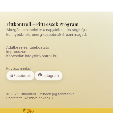
Fittkontroll – FittLeszek Program
Mozgás, ami belefér a napjaidba – és segít újra
könnyebbnek, energikusabbnak érezni magad.
Adatkezelési tájékoztató
Impresszum
Kapcsolat: info@fittkontroll.hu
Kövess minket:
📷
📘
Facebook
Instagram
©
2026
Fittkontroll – Minden jog fenntartva.
Szeretettel készítve nőknek ✧