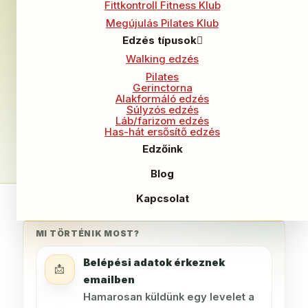
Programban
💛
Fittkontroll Fitness Klub
Megújulás Pilates Klub
A következő lépés nagyon egyszerű:
nézd
Edzés típusok
meg az emailedet
. Hamarosan küldjük a
Walking edzés
belépési adataidat és minden fontos
Pilates
Gerinctorna
tudnivalót.
Alakformáló edzés
Súlyzós edzés
A programhoz
korlátlan hozzáférést kapsz
, a
Láb/farizom edzés
Has-hát ersősítő edzés
bónuszokat pedig a program oldalán találod
Edzőink
majd meg, hogy minden egy helyen legyen.
Blog
Kapcsolat
MI TÖRTÉNIK MOST?
Belépési adatok érkeznek
📩
emailben
Hamarosan küldünk egy levelet a