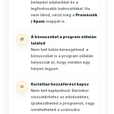
belépési adataiddal és a
legfontosabb tudnivalókkal. Ha
nem látod, nézd meg a
Promóciók
/ Spam
mappát is.
A bónuszokat a program oldalán
🎁
találod
Nem kell külön keresgélned: a
bónuszokat is a program oldalán
helyezzük el, hogy minden egy
helyen legyen.
Korlátlan hozzáférést kapsz
📅
Nem kell kapkodnod. Bármikor
visszatérhetsz az edzésekhez,
újrakezdheted a programot, vagy
ismételheted a számodra