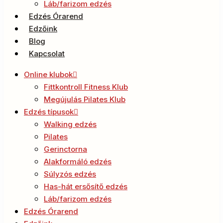
Láb/farizom edzés
Edzés Órarend
Edzőink
Blog
Kapcsolat
Online klubok
Fittkontroll Fitness Klub
Megújulás Pilates Klub
Edzés típusok
Walking edzés
Pilates
Gerinctorna
Alakformáló edzés
Súlyzós edzés
Has-hát ersősítő edzés
Láb/farizom edzés
Edzés Órarend