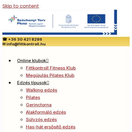
Skip to content
☎
+36 30 421 8286
✉
info@fittkontroll.hu
Online klubok
Fittkontroll Fitness Klub
Megújulás Pilates Klub
Edzés típusok
Walking edzés
Pilates
Gerinctorna
Alakformáló edzés
Súlyzós edzés
Has-hát ersősítő edzés