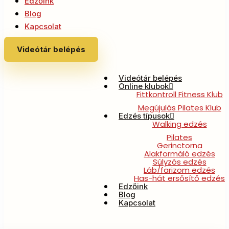
Edzőink
Blog
Kapcsolat
Videótár belépés
Videótár belépés
Online klubok
Fittkontroll Fitness Klub
Megújulás Pilates Klub
Edzés típusok
Walking edzés
Pilates
Gerinctorna
Alakformáló edzés
Súlyzós edzés
Láb/farizom edzés
Has-hát ersősítő edzés
Edzőink
Blog
Kapcsolat