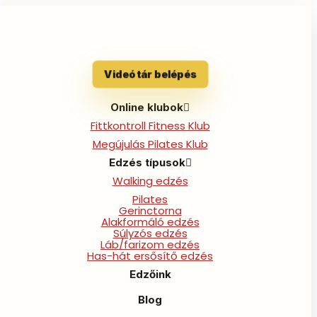
90 napos Nyári
Videótár belépés
Online klubok
önismereti utazás
Fittkontroll Fitness Klub
Megújulás Pilates Klub
Edzés típusok
Walking edzés
Pilates
Gerinctorna
Alakformáló edzés
Súlyzós edzés
13. Hét – Mit viszel
Láb/farizom edzés
Has-hát ersősítő edzés
tovább ebből az
Edzőink
önismereti utazásból?
Blog