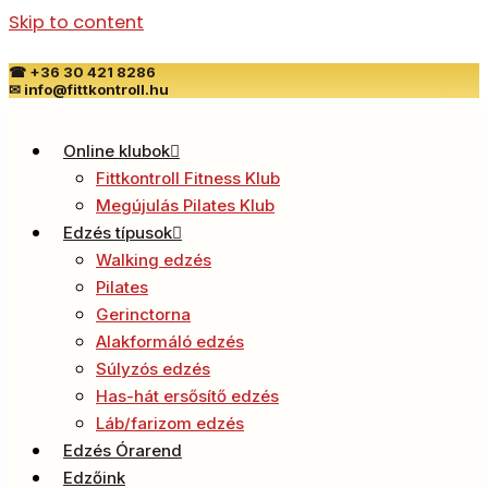
Skip to content
☎
+36 30 421 8286
✉
info@fittkontroll.hu
Online klubok
Fittkontroll Fitness Klub
Megújulás Pilates Klub
Edzés típusok
Walking edzés
Pilates
Gerinctorna
Alakformáló edzés
Súlyzós edzés
Has-hát ersősítő edzés
Láb/farizom edzés
Edzés Órarend
Edzőink