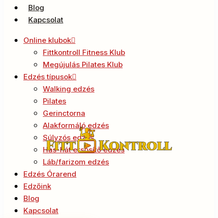
Blog
Kapcsolat
Online klubok
Fittkontroll Fitness Klub
Megújulás Pilates Klub
Edzés típusok
Walking edzés
Pilates
Gerinctorna
Alakformáló edzés
Súlyzós edzés
Has-hát ersősítő edzés
Láb/farizom edzés
Edzés Órarend
Edzőink
Blog
Kapcsolat