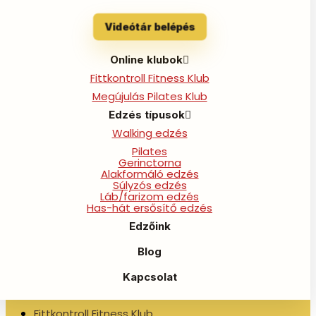
By
Szilvi Admin
/
2023-01-10
←
Előző Bejegyzés
Videótár belépés
Következő Bejegyzés
→
Online klubok
Fittkontroll Fitness Klub
Megújulás Pilates Klub
Edzés típusok
Walking edzés
Pilates
Gerinctorna
Otthoni edzések, támogató közösség és
Alakformáló edzés
Súlyzós edzés
követhető programok, hogy magabiztosabban
Láb/farizom edzés
érezd magad a testedben.
Has-hát ersősítő edzés
Edzőink
Navigáció
Blog
Kezdőlap
Kapcsolat
Videótár belépés
Fittkontroll Fitness Klub