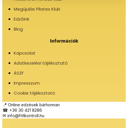
Megújulás Pilates Klub
Edzőink
Blog
Információk
Kapcsolat
Adatkezelési tájékoztató
ÁSZF
Impresszum
Cookie tájékoztató
📍 Online edzések bárhonnan
☎ +36 30 421 8286
✉ info@fittkontroll.hu