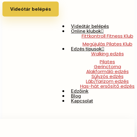
Videótár belépés
Videótár belépés
Online klubok
Fittkontroll Fitness Klub
Megújulás Pilates Klub
Edzés típusok
Walking edzés
Pilates
Gerinctorna
Alakformáló edzés
Súlyzós edzés
Láb/farizom edzés
Has-hát ersősítő edzés
Edzőink
Blog
Kapcsolat
Az életkorok komfortzónái…..