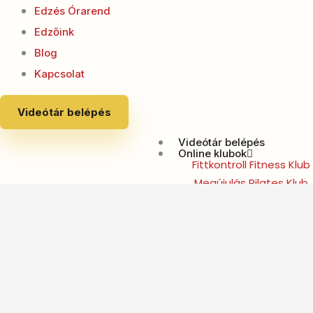
Edzés Órarend
Edzőink
Blog
Kapcsolat
Videótár belépés
Videótár belépés
Online klubok
Fittkontroll Fitness Klub
Megújulás Pilates Klub
Edzés típusok
Walking edzés
Pilates
Gerinctorna
Alakformáló edzés
Súlyzós edzés
Láb/farizom edzés
Has-hát ersősítő edzés
Edzőink
Blog
Kapcsolat