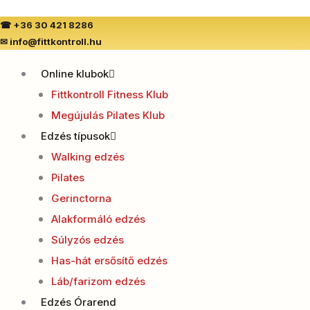
☎
+36 30 421 8286
✉
info@fittkontroll.hu
Online klubok
Fittkontroll Fitness Klub
Megújulás Pilates Klub
Edzés típusok
Walking edzés
Pilates
Gerinctorna
Alakformáló edzés
Súlyzós edzés
Has-hát ersősítő edzés
Láb/farizom edzés
Edzés Órarend