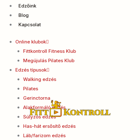
Edzőink
Blog
Kapcsolat
Online klubok
Fittkontroll Fitness Klub
Megújulás Pilates Klub
Edzés típusok
Walking edzés
Pilates
Gerinctorna
Alakformáló edzés
Súlyzós edzés
Has-hát ersősítő edzés
Láb/farizom edzés