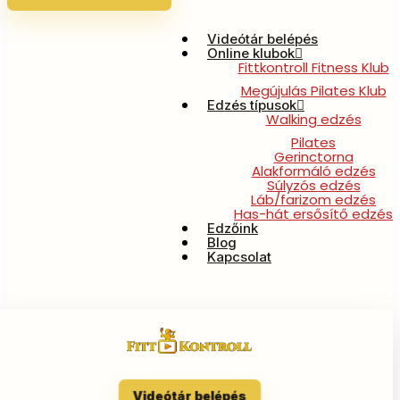
Videótár belépés
Online klubok
Fittkontroll Fitness Klub
Megújulás Pilates Klub
Edzés típusok
Walking edzés
Pilates
Gerinctorna
Alakformáló edzés
Súlyzós edzés
Láb/farizom edzés
Has-hát ersősítő edzés
Edzőink
Blog
Kapcsolat
Brokkoli pizza recept
Videótár belépés
By
Szilvi Admin
/
2019-04-11