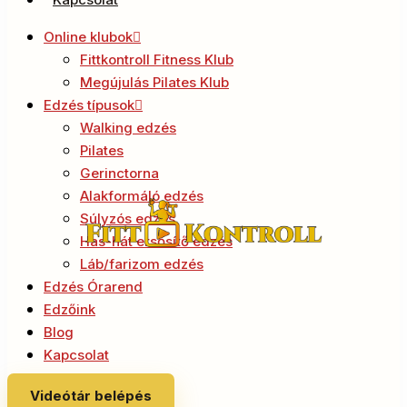
Online klubok
Fittkontroll Fitness Klub
Megújulás Pilates Klub
Edzés típusok
Walking edzés
Pilates
Gerinctorna
Alakformáló edzés
Súlyzós edzés
Has-hát ersősítő edzés
Láb/farizom edzés
Edzés Órarend
Edzőink
Blog
Kapcsolat
Videótár belépés