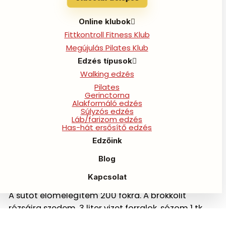
Brokkolipizza hozzávalók:
Online klubok
Fittkontroll Fitness Klub
-1 kg brokkoli
Megújulás Pilates Klub
-6 ek barna rizsliszt
Edzés típusok
-2 ek útifűmaghéj
Walking edzés
-2 ek lenmagliszt
Pilates
-2 tojás
Gerinctorna
-2 késhegynyi só
Alakformáló edzés
Súlyzós edzés
-(15 dkg lm mozzarella sajt)
Láb/farizom edzés
Has-hát ersősítő edzés
-10 szelet Fekete-erdő sonka
-10 szem koktélparadicsom, felezve
Edzőink
-2-3 dkg bébispenót
Blog
Elkészítés:
Kapcsolat
A sütőt előmelegítem 200 fokra. A brokkolit
rózsáira szedem. 3 liter vizet forralok, sózom 1 tk
sóval, és 5-6 perc alatt megfőzöm benne a