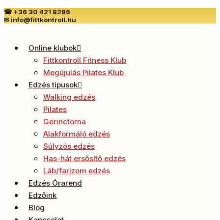
☎
+36 30 421 8286
✉
info@fittkontroll.hu
Online klubok
Fittkontroll Fitness Klub
Megújulás Pilates Klub
Edzés típusok
Walking edzés
Pilates
Gerinctorna
Alakformáló edzés
Súlyzós edzés
Has-hát ersősítő edzés
Láb/farizom edzés
Edzés Órarend
Edzőink
Blog
Kapcsolat