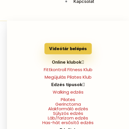
Kapcsolat
Stíriai
metélt
Stíriai metélt tej-, glutén-,
tej-,
Videótár belépés
cukormentesen
glutén-,
cukormentesen
Online klubok
Receptek
Fittkontroll Fitness Klub
Stíriai metélt tej-, glutén-, cukormentesen
Megújulás Pilates Klub
Edzés típusok
Hozzávalók kb. 20×33-as formához: A tésztához:
Walking edzés
500 g túró 80-100 g rizsliszt 3 db tojás csipet só 1
Pilates
citrom reszelt héja 2 ek poreritrit A krémhez: 4 db
Gerinctorna
Alakformáló edzés
tojás 1 ek rizsliszt 6 ek poreritrit 1 citrom reszelt
Súlyzós edzés
Láb/farizom edzés
héja+leve 4 ek tejföl 80 g vaj 250 ml növényi tej 2
Has-hát ersősítő edzés
[…]