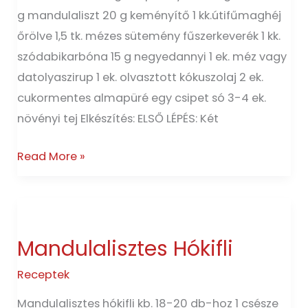
g mandulaliszt 20 g keményítő 1 kk.útifűmaghéj
őrölve 1,5 tk. mézes sütemény fűszerkeverék 1 kk.
szódabikarbóna 15 g negyedannyi 1 ek. méz vagy
datolyaszirup 1 ek. olvasztott kókuszolaj 2 ek.
cukormentes almapüré egy csipet só 3-4 ek.
növényi tej Elkészítés: ELSŐ LÉPÉS: Két
Read More »
Mandulalisztes
Hókifli
Mandulalisztes Hókifli
Receptek
Mandulalisztes hókifli kb. 18-20 db-hoz 1 csésze