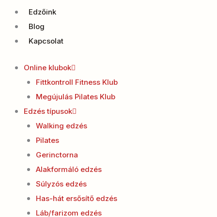
Edzőink
Blog
Kapcsolat
Online klubok
Fittkontroll Fitness Klub
Megújulás Pilates Klub
Edzés típusok
Walking edzés
Pilates
Gerinctorna
Alakformáló edzés
Súlyzós edzés
Has-hát ersősítő edzés
Láb/farizom edzés