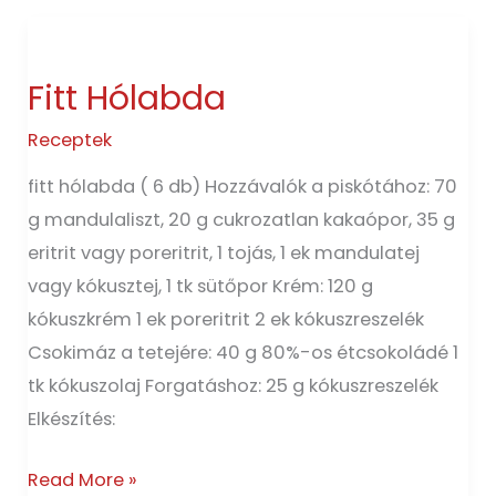
Fitt
Hólabda
Fitt Hólabda
Receptek
fitt hólabda ( 6 db) Hozzávalók a piskótához: 70
g mandulaliszt, 20 g cukrozatlan kakaópor, 35 g
eritrit vagy poreritrit, 1 tojás, 1 ek mandulatej
vagy kókusztej, 1 tk sütőpor Krém: 120 g
kókuszkrém 1 ek poreritrit 2 ek kókuszreszelék
Csokimáz a tetejére: 40 g 80%-os étcsokoládé 1
tk kókuszolaj Forgatáshoz: 25 g kókuszreszelék
Elkészítés:
Read More »