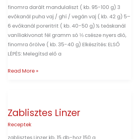
finomra darált mandulaliszt ( kb. 95-100 g) 3
evőkanál puha vaj / ghí / vegán vaj ( kb. 42 g) 5–
6 evőkanál poreritrit ( kb. 40-50 g) ½ teáskanál
vaníliakivonat fél gramm só ⅓ csésze nyers dió,
finomra őrölve ( kb. 35-40 g) Elkészítés: ELSŐ
LÉPÉS: Melegítsd elő a
Read More »
Zablisztes
Linzer
Zablisztes Linzer
Receptek
zablisztes Linzer kb. 15 db-hoz 150 g