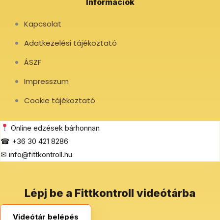
Információk
Kapcsolat
Adatkezelési tájékoztató
ÁSZF
Impresszum
Cookie tájékoztató
Online edzések bárhonnan
☎ +36 30 421 8286
✉ info@fittkontroll.hu
Lépj be a Fittkontroll videótárba
Videótár belépés