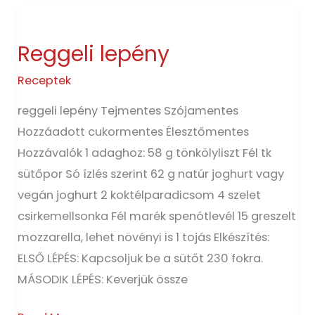
Reggeli
lepény
Reggeli lepény
Receptek
reggeli lepény Tejmentes Szójamentes
Hozzáadott cukormentes Élesztőmentes
Hozzávalók 1 adaghoz: 58 g tönkölyliszt Fél tk
sütőpor Só ízlés szerint 62 g natúr joghurt vagy
vegán joghurt 2 koktélparadicsom 4 szelet
csirkemellsonka Fél marék spenótlevél 15 greszelt
mozzarella, lehet növényi is 1 tojás Elkészítés:
ELSŐ LÉPÉS: Kapcsoljuk be a sütőt 230 fokra.
MÁSODIK LÉPÉS: Keverjük össze