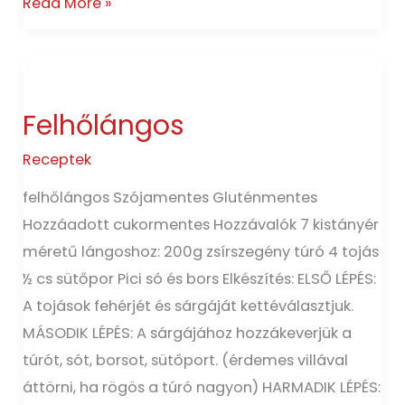
Read More »
Felhőlángos
Felhőlángos
Receptek
felhőlángos Szójamentes Gluténmentes
Hozzáadott cukormentes Hozzávalók 7 kistányér
méretű lángoshoz: 200g zsírszegény túró 4 tojás
½ cs sütőpor Pici só és bors Elkészítés: ELSŐ LÉPÉS:
A tojások fehérjét és sárgáját kettéválasztjuk.
MÁSODIK LÉPÉS: A sárgájához hozzákeverjük a
túrót, sót, borsot, sütőport. (érdemes villával
áttörni, ha rögös a túró nagyon) HARMADIK LÉPÉS: