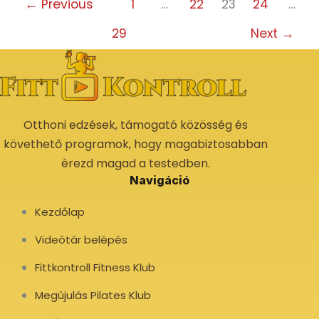
←
Previous
1
…
22
23
24
…
29
Next
→
Otthoni edzések, támogató közösség és
követhető programok, hogy magabiztosabban
érezd magad a testedben.
Navigáció
Kezdőlap
Videótár belépés
Fittkontroll Fitness Klub
Megújulás Pilates Klub