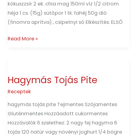
kókuszzsír 2 ek. chia mag 150ml víz 1/2 citrom
héja 1 cs. (15g) sütőpor 1 tk. fahéj 50g dió
(finomra aprítva) , csipetnyi só Elkészítés: ELSŐ
Read More »
Hagymás
Tojás
Hagymás Tojás Pite
Pite
Receptek
hagymás tojás pite Tejmentes Szójamentes
Gluténmentes Hozzáadott cukormentes
Hozzávalók 6 szelethez: 2 nagy fej hagyma 6
tojás 120 natúr vagy növényi joghurt 1/4 bögre