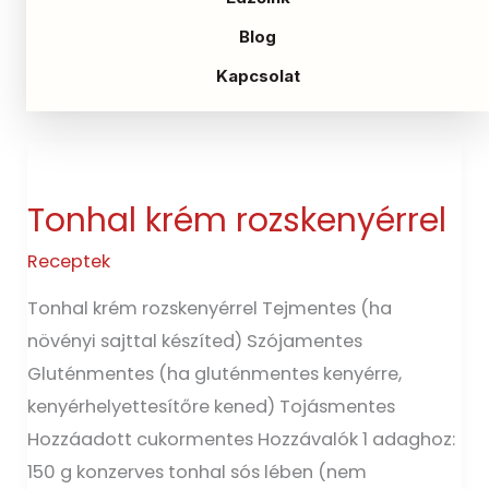
sütőport, 35 ml […]
Blog
Read More »
Kapcsolat
Tonhal
krém
Tonhal krém rozskenyérrel
rozskenyérrel
Receptek
Tonhal krém rozskenyérrel Tejmentes (ha
növényi sajttal készíted) Szójamentes
Gluténmentes (ha gluténmentes kenyérre,
kenyérhelyettesítőre kened) Tojásmentes
Hozzáadott cukormentes Hozzávalók 1 adaghoz:
150 g konzerves tonhal sós lében (nem