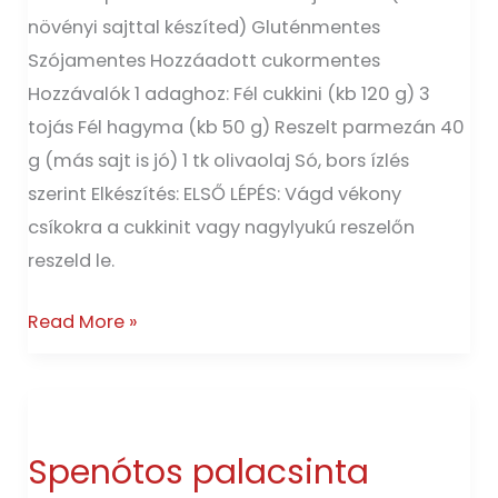
növényi sajttal készíted) Gluténmentes
Szójamentes Hozzáadott cukormentes
Hozzávalók 1 adaghoz: Fél cukkini (kb 120 g) 3
tojás Fél hagyma (kb 50 g) Reszelt parmezán 40
g (más sajt is jó) 1 tk olivaolaj Só, bors ízlés
szerint Elkészítés: ELSŐ LÉPÉS: Vágd vékony
csíkokra a cukkinit vagy nagylyukú reszelőn
reszeld le.
Read More »
Spenótos
palacsinta
Spenótos palacsinta
túróval