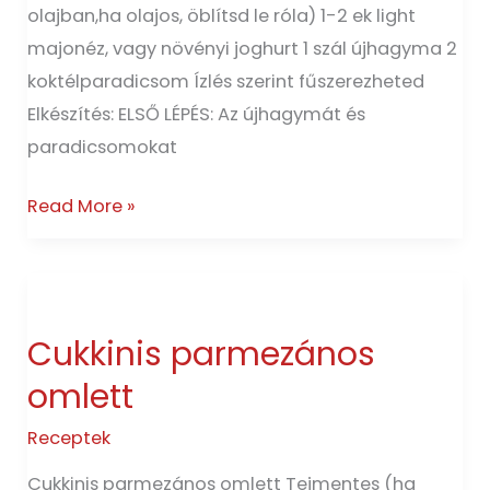
olajban,ha olajos, öblítsd le róla) 1-2 ek light
majonéz, vagy növényi joghurt 1 szál újhagyma 2
koktélparadicsom Ízlés szerint fűszerezheted
Elkészítés: ELSŐ LÉPÉS: Az újhagymát és
paradicsomokat
Read More »
Cukkinis
parmezános
Cukkinis parmezános
omlett
omlett
Receptek
Cukkinis parmezános omlett Tejmentes (ha