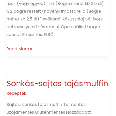
rizs- (vagy egyéb) liszt (Bögre méret kb 2,5 dl)
1/2 bögre reszelt (növényi)mozzarella (Bögre
méret kb 2,5 dl) 1 evőkanál kókuszolaj Só-bors,
petrezselyem ízlés szerint Opcionális: 1 bögre
spenót Elkészítés: ELSŐ
Read More »
Sonkás-
sajtos
Sonkás-sajtos tojásmuffin
tojásmuffin
Receptek
Sajtos-sonkás tojásmuffin Tejmentes
Szójamentes Gluténmentes Hozzáadott