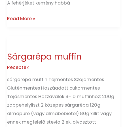
A fehérjéket kemény habbá
Read More »
Sárgarépa
muffin
Sárgarépa muffin
Receptek
sárgarépa muffin Tejmentes Szójamentes
Gluténmentes Hozzáadott cukormentes
Tojásmentes Hozzávalók 9-10 muffinhoz: 200g
zabpehelyliszt 2 közepes sárgarépa 120g
almapüré (vagy almabébiétel) 80g xillit vagy
ennek megfelelő stevia 2 ek. olvasztott