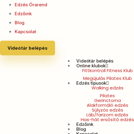
Edzés Órarend
Edzőink
Blog
Kapcsolat
Videótár belépés
Videótár belépés
Online klubok
Fittkontroll Fitness Klub
Megújulás Pilates Klub
Edzés típusok
Walking edzés
Pilates
Gerinctorna
Alakformáló edzés
Súlyzós edzés
Láb/farizom edzés
Has-hát ersősítő edzés
Edzőink
Blog
Kapcsolat