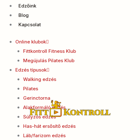
Edzőink
Blog
Kapcsolat
Online klubok
Fittkontroll Fitness Klub
Megújulás Pilates Klub
Edzés típusok
Walking edzés
Pilates
Gerinctorna
Alakformáló edzés
Súlyzós edzés
Has-hát ersősítő edzés
Láb/farizom edzés