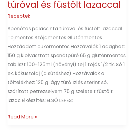
túróval és füstölt lazaccal
és
füstölt
Receptek
lazaccal
Spenótos palacsinta túróval és füstölt lazaccal
Tejmentes Szójamentes Gluténmentes
Hozzáadott cukormentes Hozzávalók 1 adaghoz:
150 g kiolvasztott spenótpüré 65 g gluténmentes
zabliszt 100-125ml (növényi) tej 1 tojás 1/2 tk. Só 1
ek. kókuszolaj (a sütéshez) Hozzávalók a
töltelékhez: 125 g lágy túró Ízlés szerint só,
szárított petrezselyem 75 g szeletelt füstölt
lazac Elkészítés: ELSŐ LÉPÉS:
Read More »