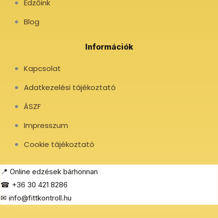
Edzőink
Blog
Információk
Kapcsolat
Adatkezelési tájékoztató
ÁSZF
Impresszum
Cookie tájékoztató
📍 Online edzések bárhonnan
☎ +36 30 421 8286
✉ info@fittkontroll.hu