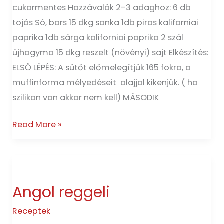
cukormentes Hozzávalók 2-3 adaghoz: 6 db
tojás Só, bors 15 dkg sonka 1db piros kaliforniai
paprika 1db sárga kaliforniai paprika 2 szál
újhagyma 15 dkg reszelt (növényi) sajt Elkészítés:
ELSŐ LÉPÉS: A sütőt előmelegítjük 165 fokra, a
muffinforma mélyedéseit olajjal kikenjük. ( ha
szilikon van akkor nem kell) MÁSODIK
Read More »
Angol
reggeli
Angol reggeli
Receptek