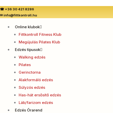
☎
+36 30 421 8286
✉
info@fittkontroll.hu
Online klubok
Fittkontroll Fitness Klub
Megújulás Pilates Klub
Edzés típusok
Walking edzés
Pilates
Gerinctorna
Alakformáló edzés
Súlyzós edzés
Has-hát ersősítő edzés
Láb/farizom edzés
Edzés Órarend