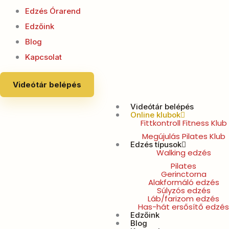
Edzés Órarend
Edzőink
Blog
Kapcsolat
Videótár belépés
Videótár belépés
Online klubok
Fittkontroll Fitness Klub
Megújulás Pilates Klub
Edzés típusok
Walking edzés
Pilates
Gerinctorna
Alakformáló edzés
Súlyzós edzés
Láb/farizom edzés
Has-hát ersősítő edzés
Edzőink
Blog