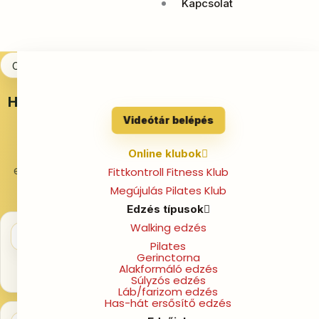
Kapcsolat
Otthoni edzések nőknek
Ha érzed, hogy ideje lenne végre magaddal is
foglalkozni…
Videótár belépés
Otthoni mozgás és támogatás nőknek,
Online klubok
egy olyan közegben, ahol nem kell megfelelned – csak
Fittkontroll Fitness Klub
haladnod a saját tempódban.
Megújulás Pilates Klub
Edzés típusok
Walking edzés
Mindig van olyan mozgás, ami belefér a
🧘‍♀️
napodba
Pilates
Gerinctorna
Nem kell tökéletes időpont, csak egy kis tér
Alakformáló edzés
magadnak.
Súlyzós edzés
Láb/farizom edzés
Has-hát ersősítő edzés