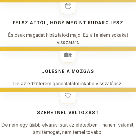
😔
FÉLSZ ATTÓL, HOGY MEGINT KUDARC LESZ
És csak magadat hibáztatod majd. Ez a félelem sokakat
visszatart.
🏡
JÓLESNE A MOZGÁS
De az edzőterem gondolatától inkább visszalépsz.
🤍
SZERETNÉL VÁLTOZÁST
De nem egy újabb elváráslistát az életedben – hanem valamit,
ami támogat, nem terhel tovább.