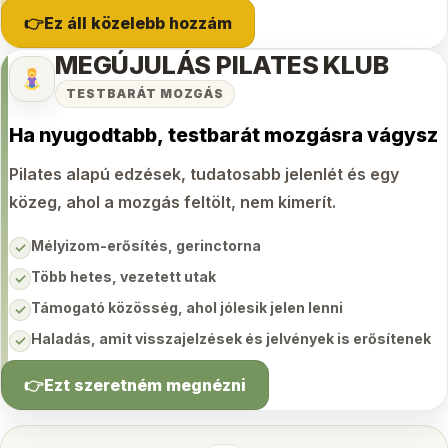
👉Ez áll közelebb hozzám
MEGÚJULÁS PILATES KLUB
TESTBARÁT MOZGÁS
Ha nyugodtabb, testbarát mozgásra vágysz
Pilates alapú edzések, tudatosabb jelenlét és egy
közeg, ahol a mozgás feltölt, nem kimerít.
Mélyizom-erősítés, gerinctorna
✓
Több hetes, vezetett utak
✓
Támogató közösség, ahol jólesik jelen lenni
✓
Haladás, amit visszajelzések és jelvények is erősítenek
✓
👉Ezt szeretném megnézni