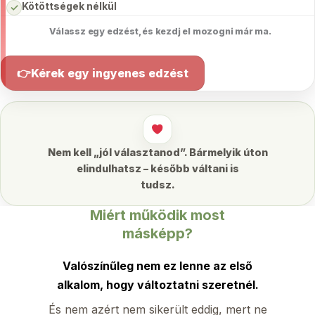
Kötöttségek nélkül
✓
Válassz egy edzést, és kezdj el mozogni már ma.
👉Kérek egy ingyenes edzést
Nem kell „jól választanod”. Bármelyik úton
elindulhatsz – később váltani is
tudsz.
Miért működik most
másképp?
Valószínűleg nem ez lenne az első
alkalom, hogy változtatni szeretnél.
És nem azért nem sikerült eddig, mert ne