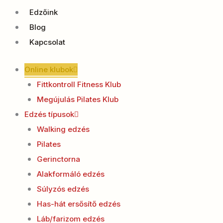
Edzőink
Blog
Kapcsolat
Online klubok
Fittkontroll Fitness Klub
Megújulás Pilates Klub
Edzés típusok
Walking edzés
Pilates
Gerinctorna
Alakformáló edzés
Súlyzós edzés
Has-hát ersősítő edzés
Láb/farizom edzés