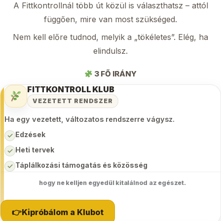
A Fittkontrollnál több út közül is választhatsz – attól
függően, mire van most szükséged.
Nem kell előre tudnod, melyik a „tökéletes”. Elég, ha
elindulsz.
3 FŐ IRÁNY
FITTKONTROLL KLUB
VEZETETT RENDSZER
Ha egy vezetett, változatos rendszerre vágysz.
Edzések
✓
Heti tervek
✓
Táplálkozási támogatás és közösség
✓
hogy ne kelljen egyedül kitalálnod az egészet.
👉Kipróbálom a Klubot