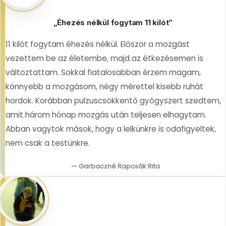
„Éhezés nélkül fogytam 11 kilót”
11 kilót fogytam éhezés nélkül. Először a mozgást
vezettem be az életembe, majd az étkezésemen is
változtattam. Sokkal fiatalosabban érzem magam,
könnyebb a mozgásom, négy mérettel kisebb ruhát
hordok. Korábban pulzuscsökkentő gyógyszert szedtem,
amit három hónap mozgás után teljesen elhagytam.
Abban vagytok mások, hogy a lelkünkre is odafigyeltek,
nem csak a testünkre.
— Garbaczné Rapcsák Rita