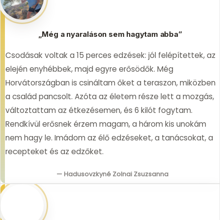
„Még a nyaraláson sem hagytam abba”
Csodásak voltak a 15 perces edzések: jól felépítettek, az
elején enyhébbek, majd egyre erősödők. Még
Horvátországban is csináltam őket a teraszon, miközben
a család pancsolt. Azóta az életem része lett a mozgás,
változtattam az étkezésemen, és 6 kilót fogytam.
Rendkívül erősnek érzem magam, a három kis unokám
nem hagy le. Imádom az élő edzéseket, a tanácsokat, a
recepteket és az edzőket.
— Hadusovzkyné Zolnai Zsuzsanna