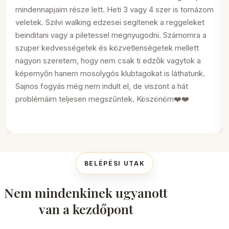
mindennapjaim része lett. Heti 3 vagy 4 szer is tornázom
veletek. Szilvi walking edzesei segítenek a reggeleket
beinditani vagy a piletessel megnyugodni. Számomra a
szuper kedvességetek és közvetlenségetek mellett
nagyon szeretem, hogy nem csak ti edzők vagytok a
képernyőn hanem mosolygós klubtagokat is láthatunk.
Sajnos fogyás még nem indult el, de viszont a hát
problémáim teljesen megszűntek. Köszönöm❤️❤️
BELÉPÉSI UTAK
Nem mindenkinek ugyanott
van a kezdőpont