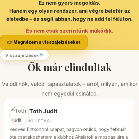
Ez nem gyors megoldás.
Hanem egy olyan rendszer, ami végre belefér az
életedbe – és segít abban, hogy ne add fel félúton.
És nem csak szerintünk működik.
👉 Megnézem a visszajelzéseket
Visszajelzések
Ők már elindultak
Valódi nők, valódi tapasztalatok – arról, milyen, amikor
nem egyedül csinálod.
Toth Judit
KLUBTAG
Kedves Fittkontrol csapat, nagyon örülök, hogy február
óta csatlakozhattam a klubhoz Általatok a mozgás újra a