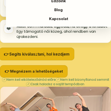
Több út közül is választhatsz
Edzőink
Megtalálhatod azt, ami most a legjobban illik az
Blog
életedhez.
Kapcsolat
Akkor sem maradsz egyedül, ha elfogy a lendület
❤️
Egy támogató női közeg, ahol rendben van
újrakezdeni.
👉 Segíts kiválasztani, hol kezdjem
👉 Megnézem a lehetőségeket
Nem kell elköteleződnöd előre
Nem kell bizonyítanod semmit
✓
✓
Csak haladsz a saját tempódban
✓