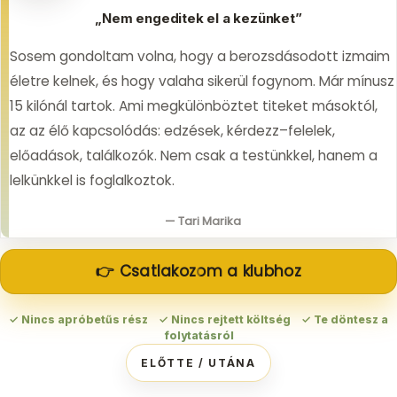
„Nem engeditek el a kezünket”
Sosem gondoltam volna, hogy a berozsdásodott izmaim
életre kelnek, és hogy valaha sikerül fogynom. Már mínusz
15 kilónál tartok. Ami megkülönböztet titeket másoktól,
az az élő kapcsolódás: edzések, kérdezz–felelek,
előadások, találkozók. Nem csak a testünkkel, hanem a
lelkünkkel is foglalkoztok.
— Tari Marika
👉 Csatlakozom a klubhoz
✓ Nincs apróbetűs rész ✓ Nincs rejtett költség ✓ Te döntesz a
folytatásról
ELŐTTE / UTÁNA