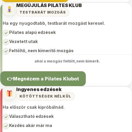
MEGÚJULÁS PILATES KLUB
TESTBARÁT MOZGÁS
Ha egy nyugodtabb, testbarát mozgást keresel.
Pilates alapú edzések
✓
Vezetett utak
✓
Feltöltő, nem kimerítő mozgás
✓
ahol a mozgás feltölt, nem kimerít.
👉Megnézem a Pilates Klubot
Ingyenes edzések
KÖTÖTTSÉGEK NÉLKÜL
Ha először csak kipróbálnád.
Választható edzések
✓
Kezdés akár már ma
✓