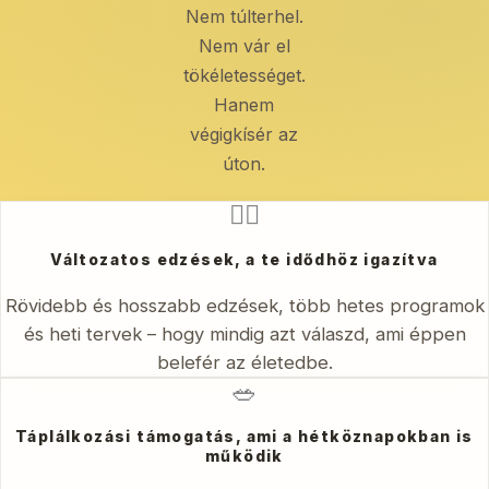
Nem túlterhel.
Nem vár el
tökéletességet.
Hanem
végigkísér az
úton.
🧘‍♀️
Változatos edzések, a te idődhöz igazítva
Rövidebb és hosszabb edzések, több hetes programok
és heti tervek – hogy mindig azt válaszd, ami éppen
belefér az életedbe.
🥗
Táplálkozási támogatás, ami a hétköznapokban is
működik