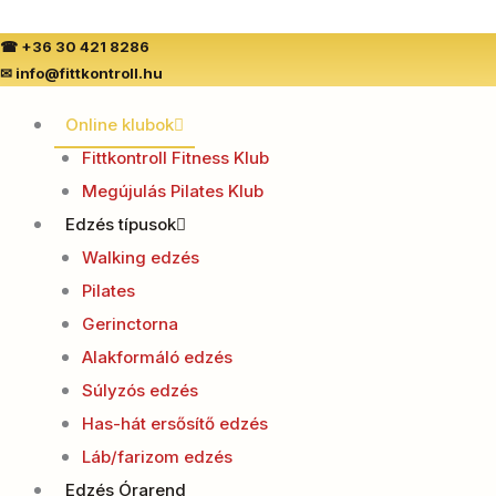
Skip
to
☎
+36 30 421 8286
✉
info@fittkontroll.hu
content
Online klubok
Fittkontroll Fitness Klub
Megújulás Pilates Klub
Edzés típusok
Walking edzés
Pilates
Gerinctorna
Alakformáló edzés
Súlyzós edzés
Has-hát ersősítő edzés
Láb/farizom edzés
Edzés Órarend