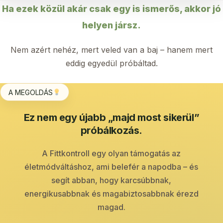
Ha ezek közül akár csak egy is ismerős, akkor jó
helyen jársz.
Nem azért nehéz, mert veled van a baj – hanem mert
eddig egyedül próbáltad.
A MEGOLDÁS
Ez nem egy újabb „majd most sikerül”
próbálkozás.
A Fittkontroll egy olyan támogatás az
életmódváltáshoz, ami belefér a napodba – és
segít abban, hogy karcsúbbnak,
energikusabbnak és magabiztosabbnak érezd
magad.