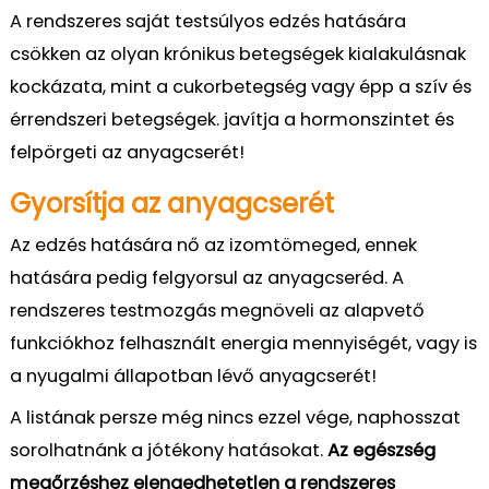
A rendszeres saját testsúlyos edzés hatására
csökken
az olyan krónikus betegségek kialakulásnak
k
o
ckázata
, mint a cukorbetegség vagy épp
a szív és
érrendszeri betegségek
.
javítja a hormonszintet és
felpörgeti az anyagcserét!
Gyorsítja az anyagcserét
Az edzés hatására nő az izomtömeged, ennek
hatására pedig felgyorsul az anyagcseréd. A
rendszeres testmozgás megnöveli az alapvető
funkciókhoz felhasznált energia mennyiségét, vagy is
a nyugalmi állapotban lévő anyagcserét!
A listának persze még nincs ezzel vége, naphosszat
sorolhatnánk a jótékony hatásokat.
Az egészség
megőrzéshez elengedhetetlen a rendszeres