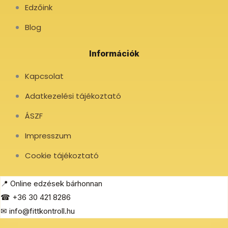
Edzőink
Blog
Információk
Kapcsolat
Adatkezelési tájékoztató
ÁSZF
Impresszum
Cookie tájékoztató
📍 Online edzések bárhonnan
☎ +36 30 421 8286
✉ info@fittkontroll.hu