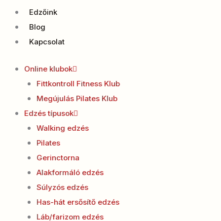
Edzőink
Blog
Kapcsolat
Online klubok
Fittkontroll Fitness Klub
Megújulás Pilates Klub
Edzés típusok
Walking edzés
Pilates
Gerinctorna
Alakformáló edzés
Súlyzós edzés
Has-hát ersősítő edzés
Láb/farizom edzés