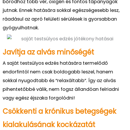
bőrödh
ö
z
több vér, oxigé
n és fontos tápanyagok
jutnak. Ennek hatására sokkal egészségesebb lesz,
ráadásul az apró felületi sérülések is gyorsabban
gyógyulhatnak.
Javítja az alvás minőségét
A saját testsúlyos edzés hatására termelődő
endorfint
ó
l nem csak boldogabb leszel, hanem
sokkal nyugodtabb és “
relaxáltabb”
.
Így
az alvás
pihentetőbbé válik,
nem fogsz állandóan felriadni
vagy egész éjszaka forgolódni!
Csökkenti a krónikus betegségek
kialakulásának kockázatát