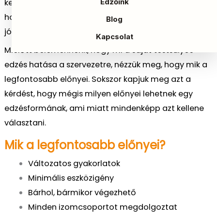
keresztül. Hogy mi ennek az oka? A rövid válasz az,
Edzőink
hogy rendkívül változatos és megannyi előnye,
Blog
jótékony hatása van.
Kapcsolat
Mielőtt belemennénk, hogy mi a saját testsúlyos
edzés hatása a szervezetre, nézzük meg, hogy mik a
legfontosabb előnyei. Sokszor kapjuk meg azt a
kérdést, hogy mégis milyen előnyei lehetnek egy
edzésformának, ami miatt mindenképp azt kellene
választani.
Mik a legfontosabb előnyei?
Változatos gyakorlatok
Minimális eszközigény
Bárhol, bármikor végezhető
Minden izomcsoportot megdolgoztat