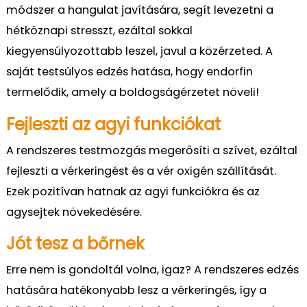
módszer a hangulat javítására, segít levezetni a
hétköznapi stressz
t
, ezálta
l
sokkal
kiegyensúlyozottabb leszel, javul a közérzeted
. A
saját testsúlyos edzés hatása, hogy endorfin
termelődik, amely a boldogság
érzetet növeli!
Fejleszti az agyi funkciókat
A rendszeres testmozgás megerősíti a szívet, ezáltal
fejleszti a vér
keringést és a vér
oxigén
szállítását.
Ezek pozitívan hatnak az agyi funkciókra és
az
agysejtek növekedésére.
Jót tesz a bőrnek
Erre nem is gondoltál volna, igaz? A rendszeres edzés
hatására hatékonyabb lesz a vérkeringés, így a