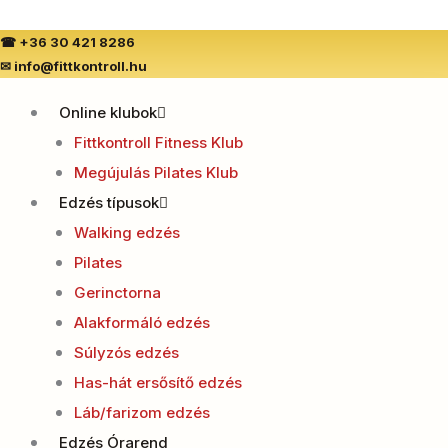
Skip
to
☎
+36 30 421 8286
✉
info@fittkontroll.hu
content
Online klubok
Fittkontroll Fitness Klub
Megújulás Pilates Klub
Edzés típusok
Walking edzés
Pilates
Gerinctorna
Alakformáló edzés
Súlyzós edzés
Has-hát ersősítő edzés
Láb/farizom edzés
Edzés Órarend