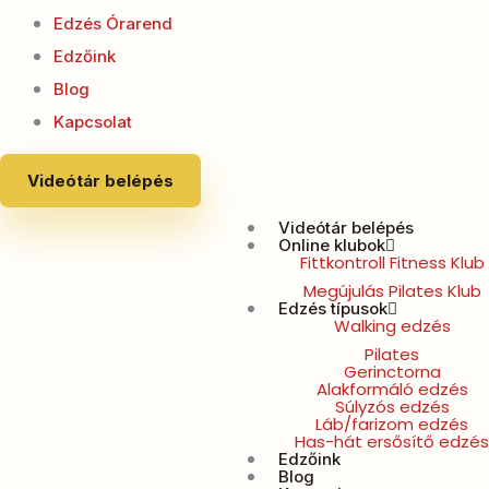
Edzés Órarend
Edzőink
Blog
Kapcsolat
Videótár belépés
Videótár belépés
Online klubok
Fittkontroll Fitness Klub
Megújulás Pilates Klub
Edzés típusok
Walking edzés
Pilates
Gerinctorna
Alakformáló edzés
Súlyzós edzés
Láb/farizom edzés
Has-hát ersősítő edzés
Edzőink
Blog