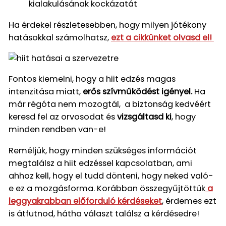
kialakulásának kockázatát
Ha érdekel részletesebben, hogy milyen jótékony
hatásokkal számolhatsz,
ezt a cikkünket olvasd el!
Fontos kiemelni, hogy a hiit edzés magas
intenzitása miatt,
erős szívműködést igényel.
Ha
már régóta nem mozogtál, a biztonság kedvéért
keresd fel az orvosodat és
vizsgáltasd ki
, hogy
minden rendben van-e!
Reméljük, hogy minden szükséges információt
megtalálsz a hiit edzéssel kapcsolatban, ami
ahhoz kell, hogy el tudd dönteni, hogy neked való-
e ez a mozgásforma. Korábban összegyűjtöttük
a
leggyakrabban előforduló kérdéseket
, érdemes ezt
is átfutnod, hátha választ találsz a kérdésedre!