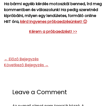
Ha bármi egyéb kérdés motoszkál benned, írd meg
kommentben és válaszolunk! Ha pedig szeretnéd
kipróbálni, milyen egy lendületes, formáló online
HIIT óra,
kérd ingyenes próbaedzésünket! 🙂
Kérem a próbaedzést! >>
←
Előző Bejegyzés
Következő Bejegyzés
→
Leave a Comment
Az e-mail címet nem tesszük közzé.
A