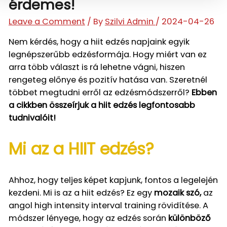
érdemes!
Leave a Comment
/ By
Szilvi Admin
/
2024-04-26
Nem kérdés, hogy a
hiit
edzés napjaink egyik
legnépszerűbb edzésformája. Hogy miért van ez
arra több választ is rá lehetne vágni, hiszen
rengeteg előnye és pozitív hatása van.
Szeretnél
többet megtudni erről az edzésmódszerről?
Ebben
a cikkben összeírjuk a
hiit
edzés legfontosabb
tudnivalóit!
Mi az a HIIT edzés?
Ahhoz, hogy teljes képet kapjunk, fontos a legelején
kezdeni. Mi is az a hiit edzés? Ez egy
mozaik szó,
az
angol high intensity interval training rövidítése. A
módszer lényege, hogy az edzés során
különböző