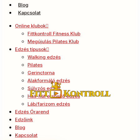
Blog
Kapcsolat
Online klubok
Fittkontroll Fitness Klub
Megújulás Pilates Klub
Edzés típusok
Walking edzés
Pilates
Gerinctorna
Alakformáló edzés
Súlyzós edzés
Has-hát ersősítő edzés
Láb/farizom edzés
Edzés Órarend
Edzőink
Blog
Kapcsolat