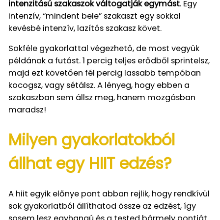
intenzitású szakaszok váltogatják egymást
. Egy
intenzív, “mindent bele” szakaszt egy sokkal
kevésbé intenzív, lazítós szakasz követ.
Sokféle gyakorlattal végezhető, de most vegyük
példának a futást. 1 percig teljes erődből sprintelsz,
majd ezt követően fél percig lassabb tempóban
kocogsz, vagy sétálsz. A lényeg, hogy ebben a
szakaszban sem állsz meg, hanem mozgásban
maradsz!
Milyen gyakorlatokból
állhat egy HIIT edzés?
A hiit egyik előnye pont abban rejlik, hogy rendkívül
sok gyakorlatból állíthatod össze az edzést, így
sosem lesz egyhangú és a tested bármely pontját