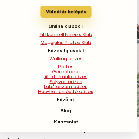
Videótár belépés
Online klubok
Fittkontroll Fitness Klub
Megújulás Pilates Klub
Edzés típusok
Walking edzés
Pilates
Gerinctorna
Alakformáló edzés
Súlyzós edzés
Láb/farizom edzés
Has-hát ersősítő edzés
Edzőink
Blog
Kapcsolat
HIIT edzés: minden, amit tudni