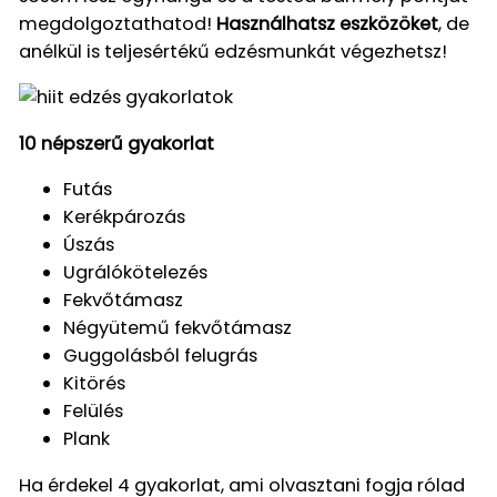
megdolgoztathatod!
Használhatsz eszközöket
, de
anélkül is teljesértékű edzésmunkát végezhetsz!
10 népszerű gyakorlat
Futás
Kerékpározás
Úszás
Ugrálókötelezés
Fekvőtámasz
Négyütemű fekvőtámasz
Guggolásból felugrás
Kitörés
Felülés
Plank
Ha érdekel 4 gyakorlat, ami olvasztani fogja rólad