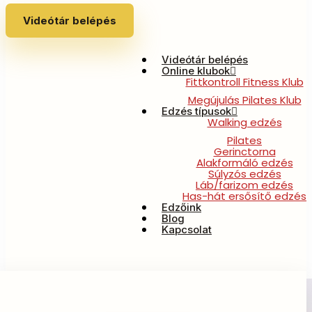
Videótár belépés
Videótár belépés
Online klubok
Fittkontroll Fitness Klub
Megújulás Pilates Klub
Edzés típusok
Walking edzés
Pilates
Gerinctorna
Alakformáló edzés
Súlyzós edzés
Láb/farizom edzés
Has-hát ersősítő edzés
Edzőink
Blog
Kapcsolat