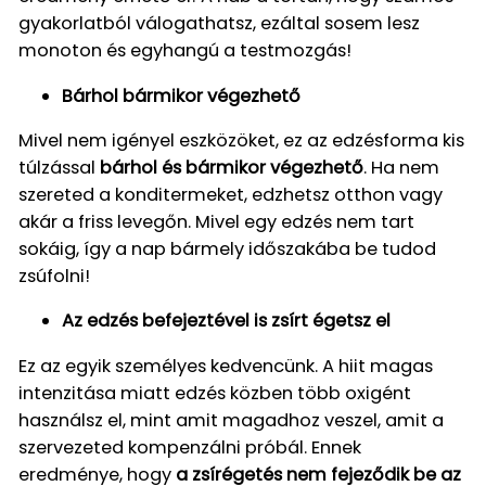
gyakorlatból válogathatsz, ezáltal sosem lesz
monoton és egyhangú a testmozgás!
Bárhol bármikor végezhető
Mivel nem igényel eszközöket, ez az edzésforma kis
túlzással
bárhol és bármikor végezhető
. Ha nem
szereted a konditermeket, edzhetsz otthon vagy
akár a friss levegőn. Mivel egy edzés nem tart
sokáig, így a nap bármely időszakába be tudod
zsúfolni!
Az edzés befejeztével is zsírt égetsz el
Ez az egyik személyes kedvencünk. A hiit magas
intenzitása miatt edzés közben több oxigént
használsz el, mint amit magadhoz veszel, amit a
szervezeted kompenzálni próbál. Ennek
eredménye, hogy
a zsírégetés nem fejeződik be az