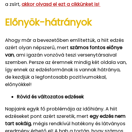
a zsírt,
akkor olvasd el ezt a cikkünket is!
Előnyök-hátrányok
Ahogy már a bevezetőben említettük, a hiit edzés
azért olyan népszerű, mert
számos fontos előnye
van
, ami igazán vonzóvá teszi versenytársaival
szemben. Persze az éremnek mindig két oldala van,
így ennek az edzésformának is vannak hátránya,
de kezdjük a legfontosabb pozitívumokkal,
előnyökkel!
Rövid és változatos edzések
Napjaink egyik fő problémája az időhiány. A hiit
edzéseket pont azért szeretik, mert
egy edzés nem
tart sokáig
, mégis rendkívül hatékony és látványos
eredmény érhető el! A hab a tortán, hogy számos