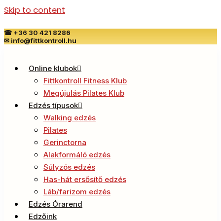
Skip to content
☎
+36 30 421 8286
✉
info@fittkontroll.hu
Online klubok
Fittkontroll Fitness Klub
Megújulás Pilates Klub
Edzés típusok
Walking edzés
Pilates
Gerinctorna
Alakformáló edzés
Súlyzós edzés
Has-hát ersősítő edzés
Láb/farizom edzés
Edzés Órarend
Edzőink